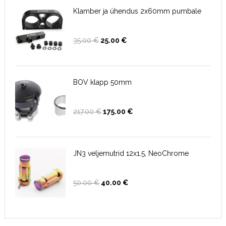
Klamber ja ühendus 2x60mm pumbale
Algne
Current
35.00
€
25.00
€
hind
price
oli:
is:
35.00 €.
25.00 €.
BOV klapp 50mm
Algne
Current
217.00
€
175.00
€
hind
price
oli:
is:
217.00 €.
175.00 €.
JN3 veljemutrid 12x1.5, NeoChrome
Algne
Current
50.00
€
40.00
€
hind
price
oli:
is:
50.00 €.
40.00 €.