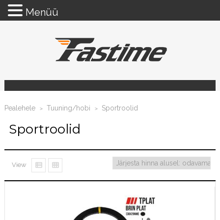
Menüü
Pealehele
Tuuning/hobi
Sportroolid
>
>
Sportroolid
View