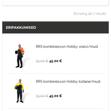
Showing all 7 results
ERIPAKKUMISED
RRS kombinesoon Hobby oranz/must
Algne
Current
55.00
€
45.00
€
hind
price
oli:
is:
55.00 €.
45.00 €.
RRS kombinesoon Hobby kollane/must
Algne
Current
55.00
€
45.00
€
hind
price
oli:
is:
55.00 €.
45.00 €.