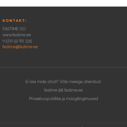
KONTAKT:
FASTIME OÜ
www.fastime.ee
(+372) 52 82 335
fastime@fastime.ee
Ei leia mida otsid? Võta meiega ühendust:
fastime [ät] fastime.ee
Privaatsuspoliitika ja müügitingimused