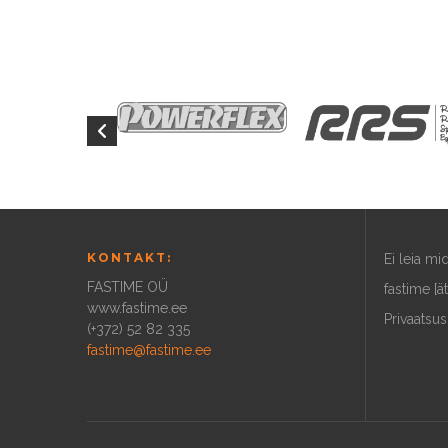
KONTAKT:
Ei leia m
FASTIME OÜ
fastime [ä
www.fastime.ee
Privaatsus
(+372) 52 82 335
fastime@fastime.ee