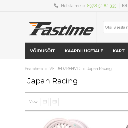
Helista meile:
(+372) 52 82 335
VÕIDUSÕIT
KAARDILUGEJALE
KART
Pealehele
VELJED/REHVID
Japan Racing
>
>
Japan Racing
View