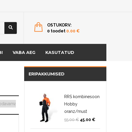
OSTUKORV:
0 toodet
0.00
€
I
VABA AEG
KASUTATUD
ERIPAKKUMISED
RRS kombinesoon
Hobby
oranz/must
Algne
Current
55.00
€
45.00
€
hind
price
oli:
is: