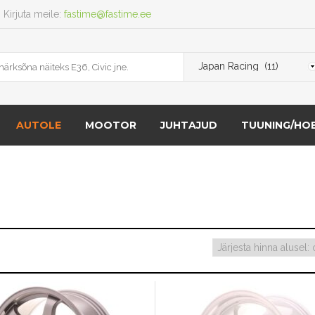
Kirjuta meile:
fastime@fastime.ee
AUTOLE
MOOTOR
JUHTAJUD
TUUNING/HOB