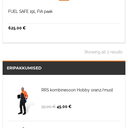
FUEL SAFE 19L FIA paak
625.00
€
Showing all 2 results
ERIPAKKUMISED
RRS kombinesoon Hobby oranz/must
Algne
Current
55.00
€
45.00
€
hind
price
oli:
is:
55.00 €.
45.00 €.