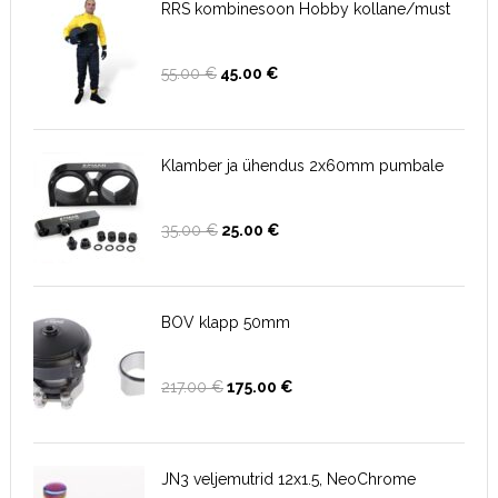
RRS kombinesoon Hobby kollane/must
Algne
Current
55.00
€
45.00
€
hind
price
oli:
is:
55.00 €.
45.00 €.
Klamber ja ühendus 2x60mm pumbale
Algne
Current
35.00
€
25.00
€
hind
price
oli:
is:
35.00 €.
25.00 €.
BOV klapp 50mm
Algne
Current
217.00
€
175.00
€
hind
price
oli:
is:
217.00 €.
175.00 €.
JN3 veljemutrid 12x1.5, NeoChrome