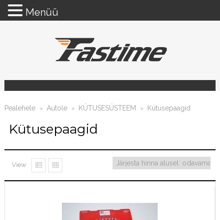
Menüü
Pealehele
Autole
KÜTUSESÜSTEEM
Kütusepaagid
>
>
>
Kütusepaagid
View