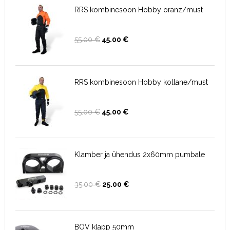
RRS kombinesoon Hobby oranz/must
Algne
Current
55.00
€
45.00
€
hind
price
oli:
is:
55.00 €.
45.00 €.
RRS kombinesoon Hobby kollane/must
Algne
Current
55.00
€
45.00
€
hind
price
oli:
is:
55.00 €.
45.00 €.
Klamber ja ühendus 2x60mm pumbale
Algne
Current
35.00
€
25.00
€
hind
price
oli:
is:
35.00 €.
25.00 €.
BOV klapp 50mm