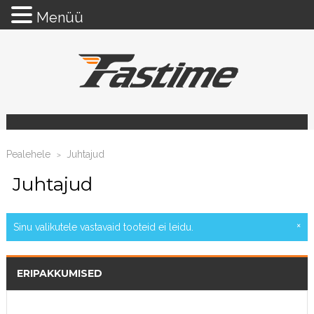
Menüü
Pealehele
Juhtajud
>
Juhtajud
×
Sinu valikutele vastavaid tooteid ei leidu.
ERIPAKKUMISED