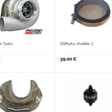
on Turbo
QSPturbo õhufilter 3″
€
39.00
€