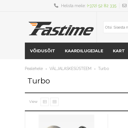
Helista meile:
(+372) 52 82 335
VÕIDUSÕIT
KAARDILUGEJALE
KART
Pealehele
VÄLJALASKESÜSTEEM
Turbo
>
>
Turbo
View