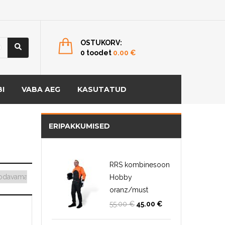
OSTUKORV:
0 toodet
0.00
€
I
VABA AEG
KASUTATUD
ERIPAKKUMISED
RRS kombinesoon
Hobby
oranz/must
Algne
Current
55.00
€
45.00
€
hind
price
oli:
is: