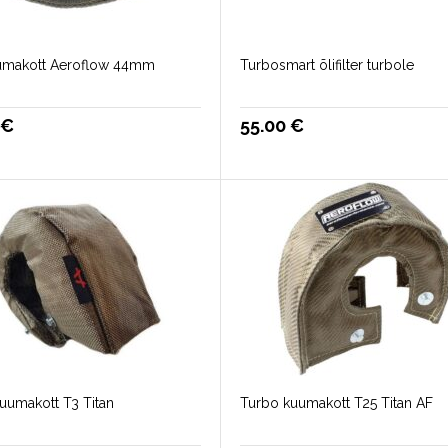
makott Aeroflow 44mm
Turbosmart õlifilter turbole
0
€
55.00
€
uumakott T3 Titan
Turbo kuumakott T25 Titan AF