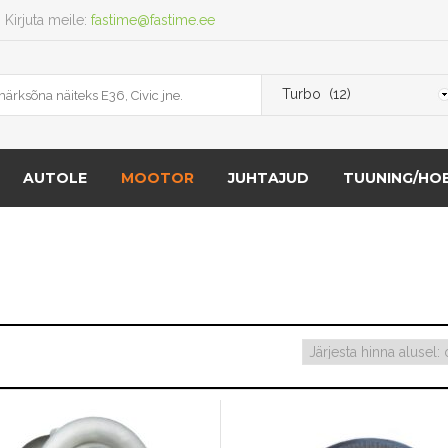
Kirjuta meile:
fastime@fastime.ee
AUTOLE
MOOTOR
JUHTAJUD
TUUNING/HOB