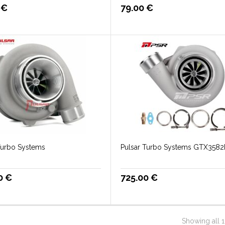
0
€
79.00
€
Turbo Systems
Pulsar Turbo Systems GTX3582
00
€
725.00
€
Showing all 1