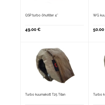
QSP turbo õhufilter 4″
WG kuu
49.00
€
50.0
Turbo kuumakott T25 Titan
Turbo k