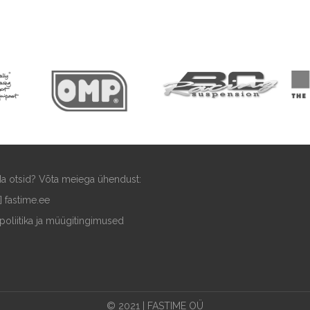
ida otsid? Võta meiega ühendust:
t] fastime.ee
poliitika ja müügitingimused
© 2021 | FASTIME OÜ