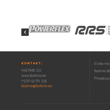
KONTAKT:
Ei leia m
FASTIME OÜ
fastime [ä
www.fastime.ee
Privaatsus
(+372) 52 82 335
fastime@fastime.ee