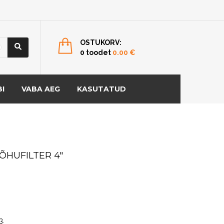
OSTUKORV:
0 toodet
0.00
€
I
VABA AEG
KASUTATUD
ÕHUFILTER 4″
3
.