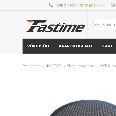
Helista meile:
(+372) 52 82 335
VÕIDUSÕIT
KAARDILUGEJALE
KART
Pealehele
MOOTOR
Sisse- /väljalase
QSP turbo
>
>
>