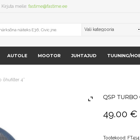
Kirjuta meile:
fastime@fastime.ee
AUTOLE
MOOTOR
JUHTAJUD
TUUNING/HOB
 õhufilter 4″
QSP TURBO 
49.00
€
Tootekood:
FT414