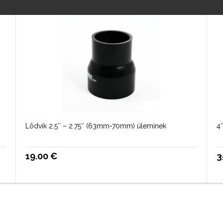
Lõdvik 2.5″ – 2.75″ (63mm-70mm) üleminek
4
19.00
€
3