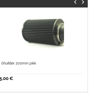
″ õhufilter 200mm pikk
5.00
€