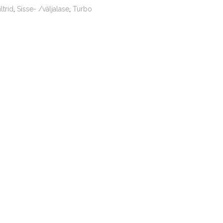
ltrid
,
Sisse- /väljalase
,
Turbo