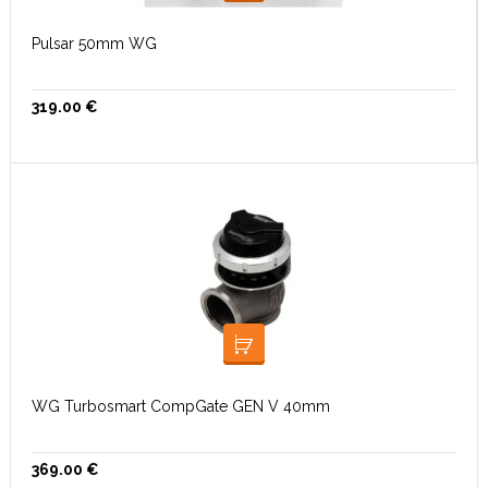
Pulsar 50mm WG
319.00
€
LISA KORVI
WG Turbosmart CompGate GEN V 40mm
369.00
€