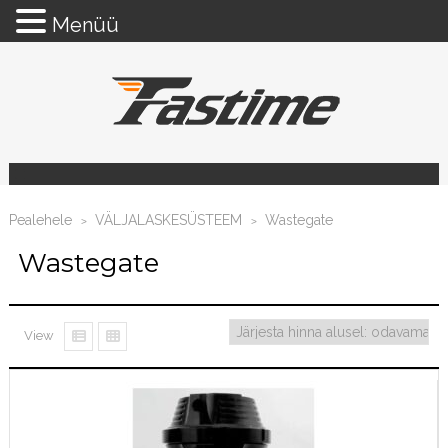
Menüü
Pealehele
VÄLJALASKESÜSTEEM
Wastegate
>
>
Wastegate
View