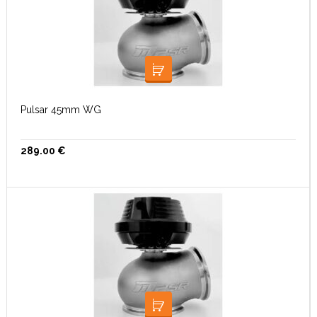
LISA KORVI
Pulsar 45mm WG
289.00
€
LISA KORVI