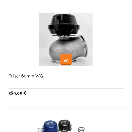
LISA KORVI
Pulsar 60mm WG
369.00
€