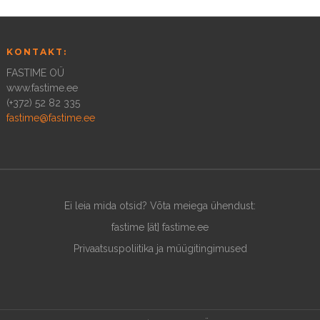
KONTAKT:
FASTIME OÜ
www.fastime.ee
(+372) 52 82 335
fastime@fastime.ee
Ei leia mida otsid? Võta meiega ühendust:
fastime [ät] fastime.ee
Privaatsuspoliitika ja müügitingimused