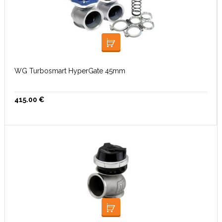
LISA KORVI
WG Turbosmart HyperGate 45mm
415.00
€
LISA KORVI