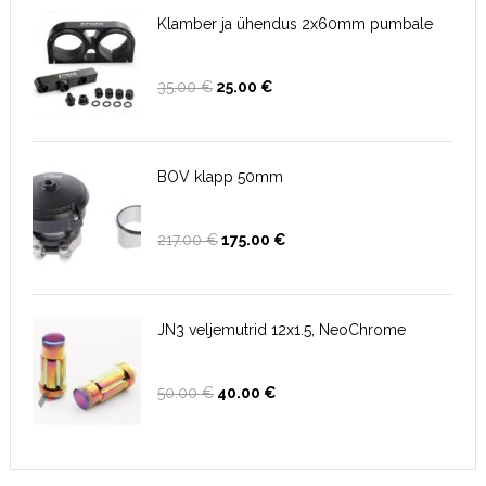
Klamber ja ühendus 2x60mm pumbale
Algne
Current
35.00
€
25.00
€
hind
price
oli:
is:
35.00 €.
25.00 €.
BOV klapp 50mm
Algne
Current
217.00
€
175.00
€
hind
price
oli:
is:
217.00 €.
175.00 €.
JN3 veljemutrid 12x1.5, NeoChrome
Algne
Current
50.00
€
40.00
€
hind
price
oli:
is:
50.00 €.
40.00 €.