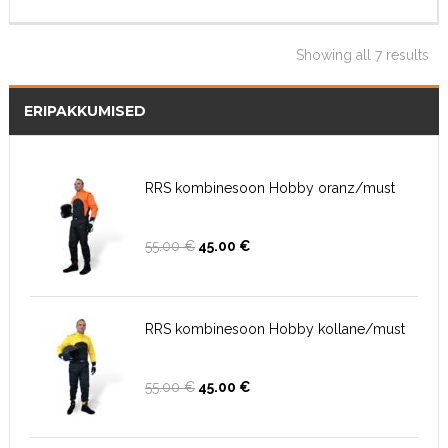
Showing all 7 results
ERIPAKKUMISED
RRS kombinesoon Hobby oranz/must
Algne
Current
55.00
€
45.00
€
hind
price
oli:
is:
55.00 €.
45.00 €.
RRS kombinesoon Hobby kollane/must
Algne
Current
55.00
€
45.00
€
hind
price
oli:
is:
55.00 €.
45.00 €.