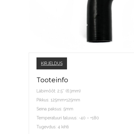
KIRJELDUS
Tooteinfo
Läbimõõt: 2.5″ (63mm)
Pikkus: 125mm+125mm
Seina paksus: 5mm
Temperatuuri taluvus: -40 – +180
Tugevdus: 4 kihti