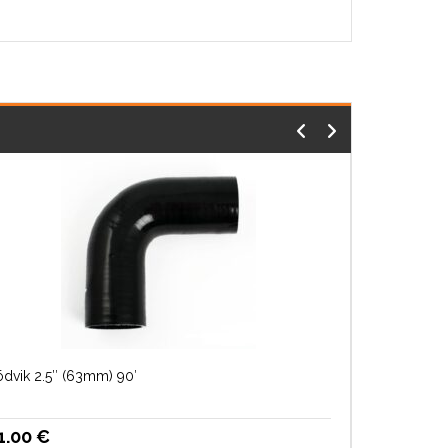
õdvik 2.5″ (63mm) 90′
1.00
€