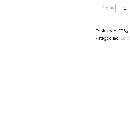
Kogus
Tootekood:
FT63
Kategooriad:
Lõdv