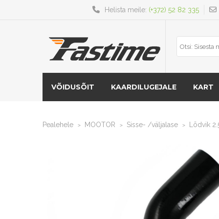
Helista meile:
(+372) 52 82 335
VÕIDUSÕIT
KAARDILUGEJALE
KART
Pealehele
MOOTOR
Sisse- /väljalase
Lõdvik 2.
>
>
>