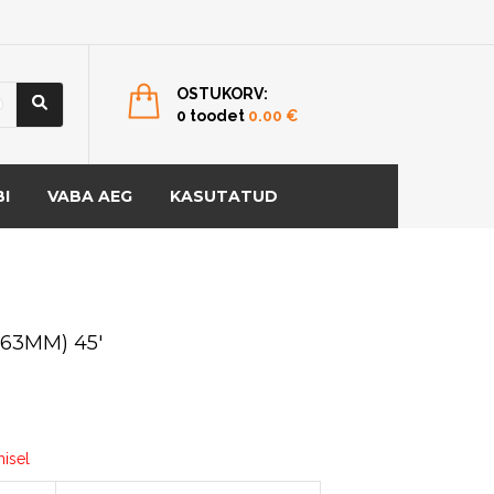
OSTUKORV:
0 toodet
0.00
€
I
VABA AEG
KASUTATUD
(63MM) 45′
misel