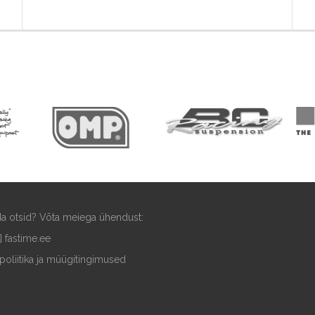
ida otsid? Võta meiega ühendust:
t] fastime.ee
poliitika ja müügitingimused