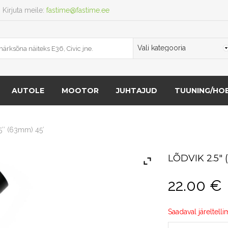
Kirjuta meile:
fastime@fastime.ee
AUTOLE
MOOTOR
JUHTAJUD
TUUNING/HOB
5″ (63mm) 45′
LÕDVIK 2.5″ 
22.00
€
Saadaval järeltelli