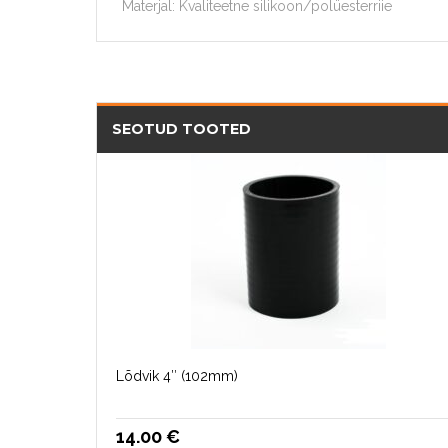
Materjal: Kvaliteetne silikoon/polüesterriie
SEOTUD TOOTED
Lõdvik 4″ (102mm)
14.00
€