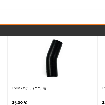
Lõdvik 2.5″ (63mm) 25′
L
25.00
€
2