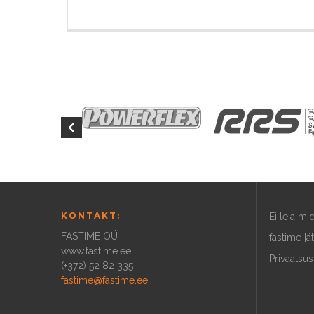
KONTAKT:
Ei leia m
FASTIME OÜ
fastime [ä
www.fastime.ee
Privaatsus
(+372) 52 82 335
fastime@fastime.ee