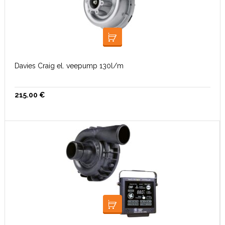
LISA KORVI
Davies Craig el. veepump 130l/m
215.00
€
LISA KORVI