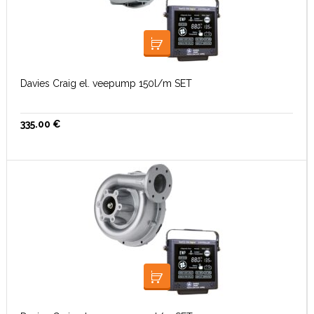
LISA KORVI
Davies Craig el. veepump 150l/m SET
335.00
€
LISA KORVI