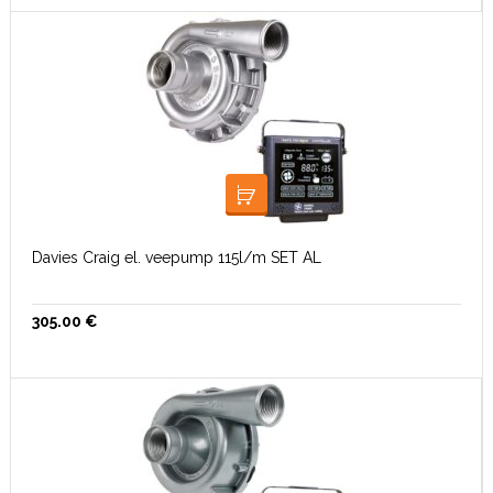
LISA KORVI
Davies Craig el. veepump 115l/m SET AL
305.00
€