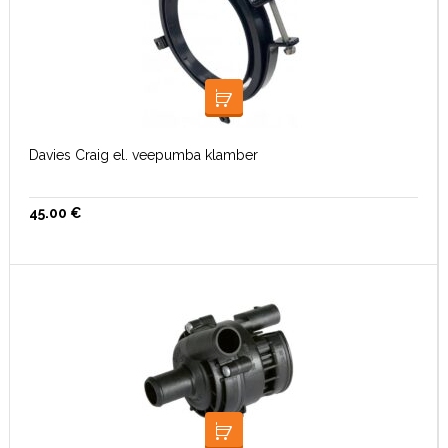
LISA KORVI
Davies Craig el. veepumba klamber
45.00
€
LISA KORVI