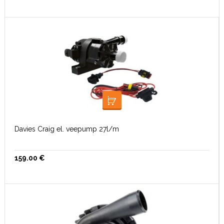
LISA KORVI
Davies Craig el. veepump 27l/m
159.00
€