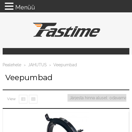
Menüü
Pealehele
JAHUTUS
Veepumbad
>
>
Veepumbad
View