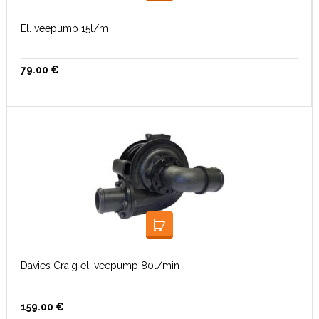
El. veepump 15l/m
79.00
€
LISA KORVI
Davies Craig el. veepump 80l/min
159.00
€