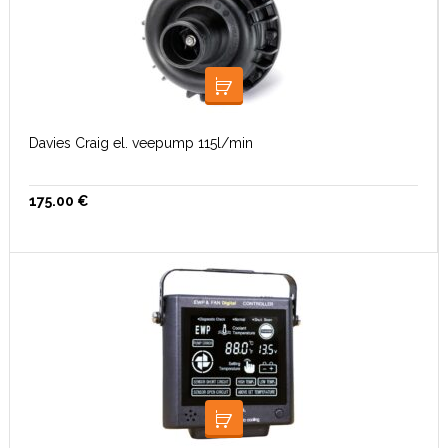
LISA KORVI
Davies Craig el. veepump 115l/min
175.00
€
LISA KORVI