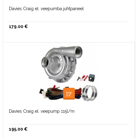
Davies Craig el. veepumba juhtpaneel
179.00
€
LISA KORVI
Davies Craig el. veepump 115l/m
195.00
€