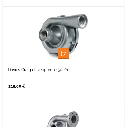
LISA KORVI
Davies Craig el. veepump 150l/m
215.00
€