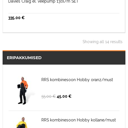
Davies Craig el. veepump 130l/m SET
335.00
€
Showing all 14 results
ERIPAKKUMISED
RRS kombinesoon Hobby oranz/must
Algne
Current
55.00
€
45.00
€
hind
price
oli:
is:
55.00 €.
45.00 €.
RRS kombinesoon Hobby kollane/must