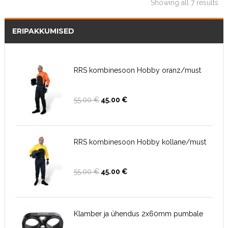
Showing all 7 results
ERIPAKKUMISED
RRS kombinesoon Hobby oranz/must
Algne
Current
55.00
€
45.00
€
hind
price
oli:
is:
55.00 €.
45.00 €.
RRS kombinesoon Hobby kollane/must
Algne
Current
55.00
€
45.00
€
hind
price
oli:
is:
55.00 €.
45.00 €.
Klamber ja ühendus 2x60mm pumbale