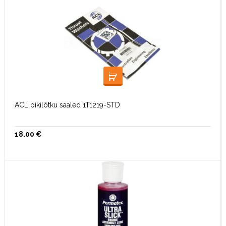
LISA KORVI
ACL pikilõtku saaled 1T1219-STD
18.00
€