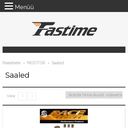
Menüü
Pealehele
MOOTOR
Saaled
>
>
Saaled
View