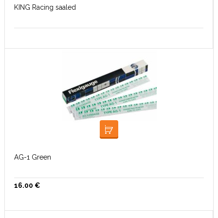
KING Racing saaled
LOE EDASI
AG-1 Green
16.00
€