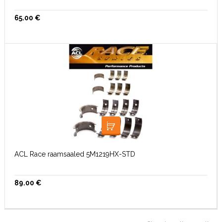
65.00
€
LISA KORVI
ACL Race raamsaaled 5M1219HX-STD
89.00
€