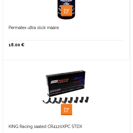
LOE EDASI
Permatex ultra slick määre.
18.00
€
LISA KORVI
KING Racing saaled CR4120XPC STDX