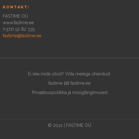
KONTAKT:
FASTIME OÜ
www.fastime.ee
(+372) 52 82 335
fastime@fastime.ee
Ei leia mida otsid? Võta meiega ühendust:
fastime [ät] fastime.ee
Privaatsuspoliitika ja müügitingimused
© 2021 | FASTIME OÜ