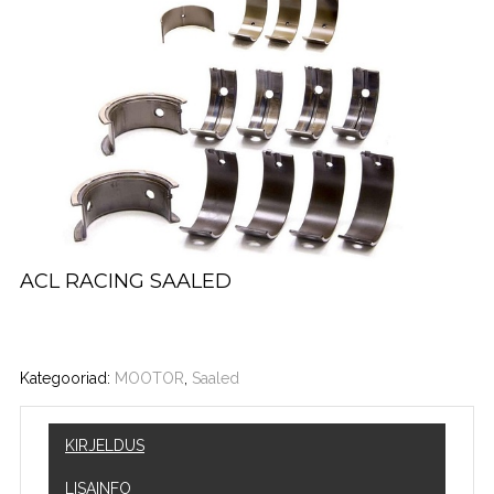
ACL RACING SAALED
Kategooriad:
MOOTOR
,
Saaled
KIRJELDUS
LISAINFO