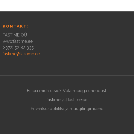
KONTAKT:
FASTIME OÜ
www.fastime.ee
(+372) 52 82 335
fastime@fastime.ee
Ei leia mida otsid? Võta meiega ühendust:
fastime [ät] fastime.ee
Privaatsuspoliitika ja müügitingimused