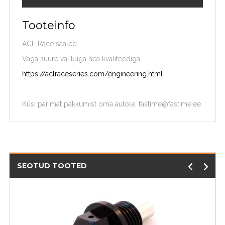
Tooteinfo
ACL Race saaled.
Väga suure valikuga hea kvaliteediga
https://aclraceseries.com/engineering.html
Küsi parimat pakkumist oma autole: fastime@fastime.ee
SEOTUD TOOTED