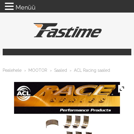
Menüü
Pealehele
MOOTOR
Saaled
ACL Racing saaled
>
>
>