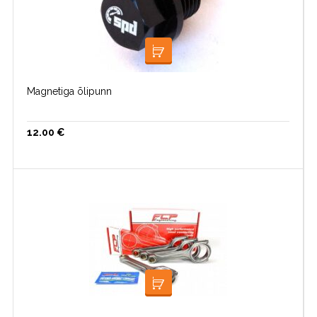
VALI
Magnetiga õlipunn
12.00
€
LOE EDASI