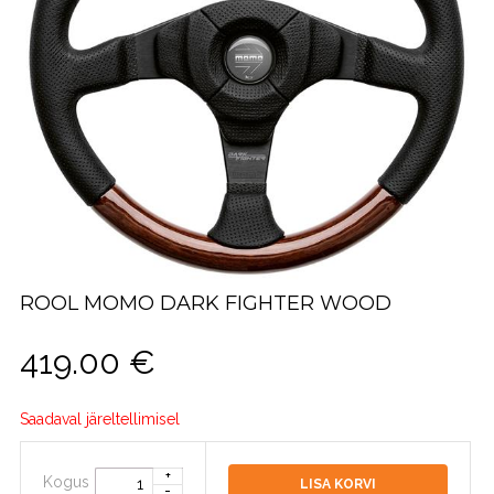
ROOL MOMO DARK FIGHTER WOOD
419.00
€
Saadaval järeltellimisel
Kogus
LISA KORVI