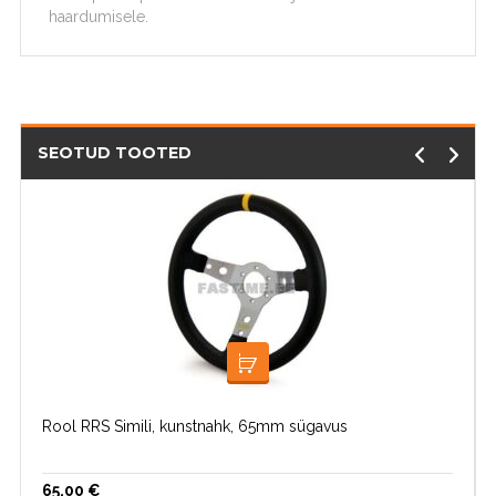
haardumisele.
SEOTUD TOOTED
LOE EDASI
Rool RRS Simili, kunstnahk, 65mm sügavus
65.00
€