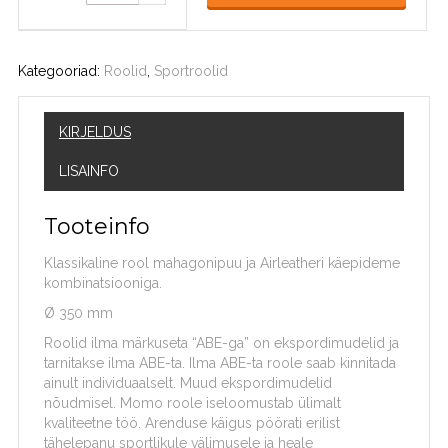
Kategooriad:
Roolid
,
Sportroolid
KIRJELDUS
LISAINFO
Tooteinfo
Klassikaline rool mahagonipuu ja Airleatheri käepideme
kombinatsiooniga.
Ø 350 mm
Roolid ilma märkuseta “ABE-ga” on ekspordimudelid ja
tarnitakse ilma ABE-ta. Ilma ABE-ta roole saab kinnitada
ainult individuaalselt. Muud ekspordimudelid
nõudmisel. Momo roole iseloomustab ülimalt
kvaliteetne töö. Arenduse käigus pöörati erilist
tähelepanu sportlikule välimusele ja heale