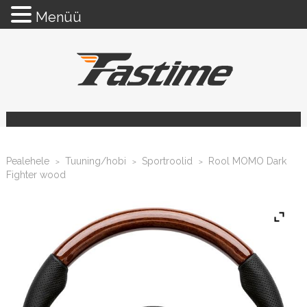
Menüü
Pealehele
Tuuning/hobi
Sportroolid
Rool MOMO Dark
>
>
>
Fighter wood