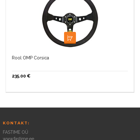
LISA KORVI
Rool OMP Corsica
235.00
€
KONTAKT:
FASTIME OÜ
www.fastime.ee