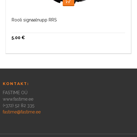
LISA KORVI
Rooli signaalnupp RRS
5.00
€
KONTAKT:
FASTIME OÜ
www.fastime.ee
(+372) 52 82 335
fastime@fastime.ee