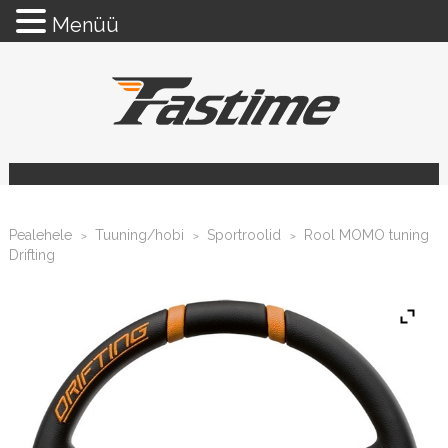
Menüü
Pealehele
Tuuning/hobi
Sportroolid
Rool MOMO tuning
>
>
>
Drifting