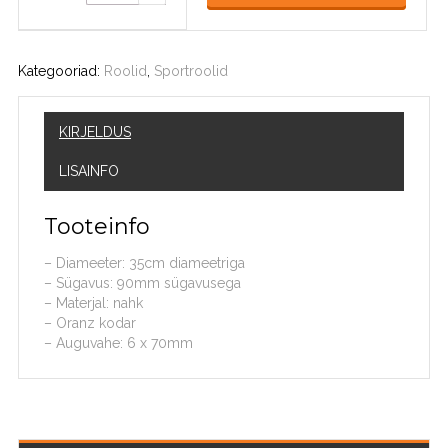
Kategooriad:
Roolid
,
Sportroolid
KIRJELDUS
LISAINFO
Tooteinfo
– Diameeter: 35cm diameetriga
– Sügavus: 90mm sügavusega
– Materjal: nahk
– Oranz kodar
– Auguvahe: 6 x 70mm