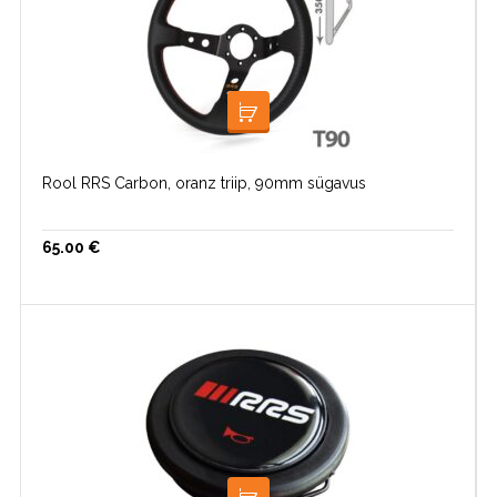
LOE EDASI
Rool RRS Carbon, oranz triip, 90mm sügavus
65.00
€