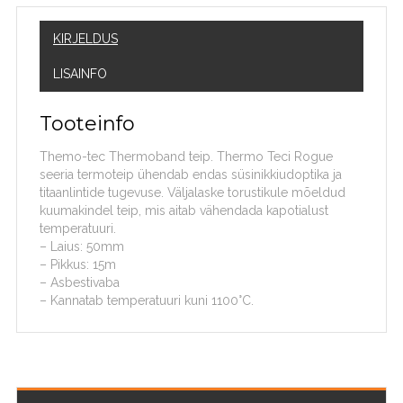
KIRJELDUS
LISAINFO
Tooteinfo
Themo-tec Thermoband teip. Thermo Teci Rogue
seeria termoteip ühendab endas süsinikkiudoptika ja
titaanlintide tugevuse. Väljalaske torustikule mõeldud
kuumakindel teip, mis aitab vähendada kapotialust
temperatuuri.
– Laius: 50mm
– Pikkus: 15m
– Asbestivaba
– Kannatab temperatuuri kuni 1100°C.