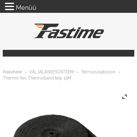
Menüü
Pealehele
VÄLJALASKESÜSTEEM
Termoisolatsioon
>
>
>
Thermo-tec Thermoband teip 15M