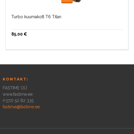
LISA KORVI
Turbo kuumakott T6 Titan
85.00
€
KONTAKT:
FASTIME OÜ
www.fastime.ee
(+372) 52 82 335
fastime@fastime.ee