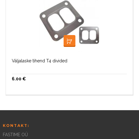
LISA KORVI
Väljalaske tihend T4 divided
6.00
€
KONTAKT:
FASTIME OÜ