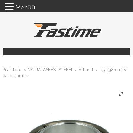
Menüü
Pealehele
VÄLJALASKESÜSTEEM
V-band
1.5″ (38mm) V-
>
>
>
band klamber