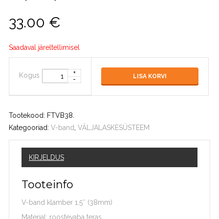
33.00
€
Saadaval järeltellimisel
Kogus
LISA KORVI
Tootekood:
FTVB38
.
Kategooriad:
V-band
,
VÄLJALASKESÜSTEEM
KIRJELDUS
Tooteinfo
V-band klamber 1.5″ (38mm)
Materjal: roostevaba teras