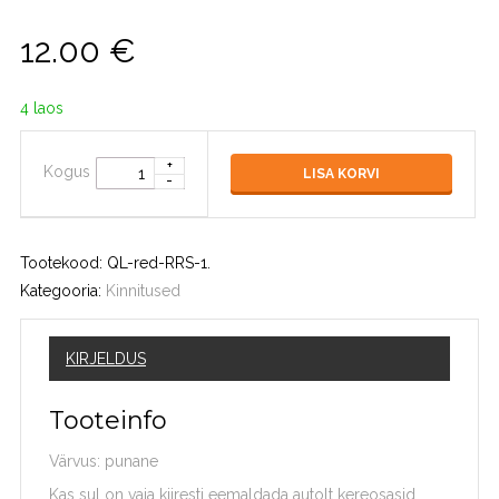
12.00
€
4 laos
Kogus
LISA KORVI
Tootekood:
QL-red-RRS-1
.
Kategooria:
Kinnitused
KIRJELDUS
Tooteinfo
Värvus: punane
Kas sul on vaja kiiresti eemaldada autolt kereosasid