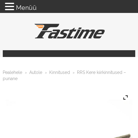
Menüü
Pealehele
Autole
Kinnitused
RRS Kere kiirkinnitused –
>
>
>
punane