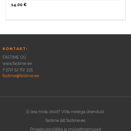
14.00
€
KONTAKT:
FASTIME OÜ
www.fastime.ee
(+372) 52 82 335
fastime@fastime.ee
Ei leia mida otsid? Võta meiega ühendust:
fastime [ät] fastime.ee
Privaatsuspoliitika ja müügitingimused