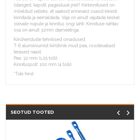
(stanged, kapott, pagasiluuk jne)? Kiirkinnitused on
mõeldud selleks, et saaksid erinevaid osasid kiiresti
kinnitada ja eemaldada. Vaja on ainult vajutada keskel
olevale nupule ja kinnitus ongi lahti. Kinnituse nähtav
osa on ainult 32mm diameetriga.
Kiirühenduste tehnilised omadused:
T-6 alumiiniumist kiirliitmik must pea, roostevabast
terasest naast.
Pea: 32 mm (1,25 tolli)
Kinnituspolt: 100 mm (4 tolli)
*Tüki hind
SEOTUD TOOTED