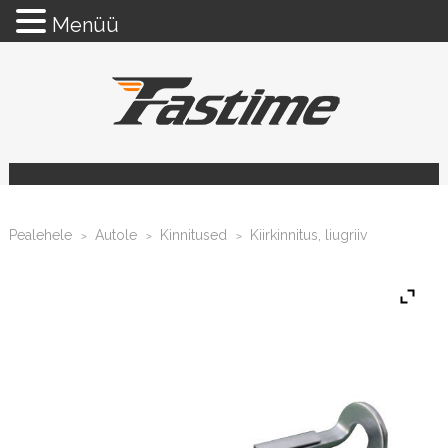
Menüü
Pealehele
Autole
Kinnitused
Kiirkinnitus, liugriiv
>
>
>