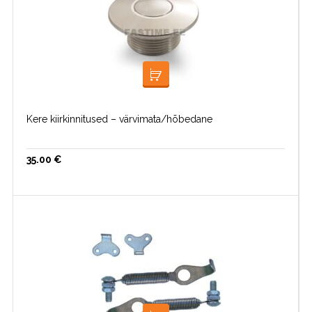
LOE EDASI
Kere kiirkinnitused – värvimata/hõbedane
35.00
€