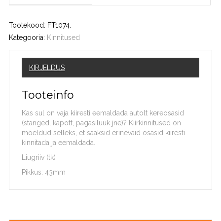
Tootekood:
FT1074
.
Kategooria:
Kinnitused
KIRJELDUS
Tooteinfo
Kas sul on vaja kiiresti eemaldada autolt kereosasid
(stanged, kapott, pagasiluuk jne)? Kiirkinnitused on
mõeldud selleks, et saaksid erinevaid osasid kiiresti
kinnitada ja eemaldada.
Liugriiv (tk)
Pikkus: 43mm