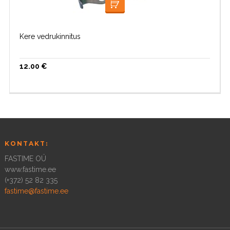
LISA KORVI
Kere vedrukinnitus
12.00
€
KONTAKT:
FASTIME OÜ
www.fastime.ee
(+372) 52 82 335
fastime@fastime.ee