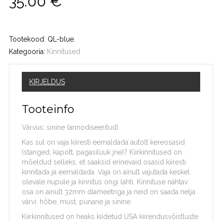
35.00
€
Tootekood:
QL-blue
.
Kategooria:
Kinnitused
KIRJELDUS
Tooteinfo
Värvus: sinine (annodiseeritud)
Kas sul on vaja kiiresti eemaldada autolt kereosasid
(stanged, kapott, pagasiluuk jne)? Kiirkinnitused on
mõeldud selleks, et saaksid erinevaid osasid kiiresti
kinnitada ja eemaldada. Vaja on ainult vajutada keskel
olevale nupule ja kinnitus ongi lahti. Kinnituse nähtav
osa on ainult 32mm diameetriga ja neid on saada nelja
värvi: hõbe, must, punane ja sinine.
Kiirkinnitused on heaks kiidetud USA kiirendusvõistluste