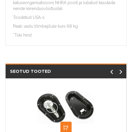
katuseorganisatsiooni NHRA poolt ja lubatud kasutada
nende kiirendusvõistlustel.
Toodetud USA-s.
Peab vastu tõmbejõule kuni 68 kg
*Tüki hind
SEOTUD TOOTED
VALI