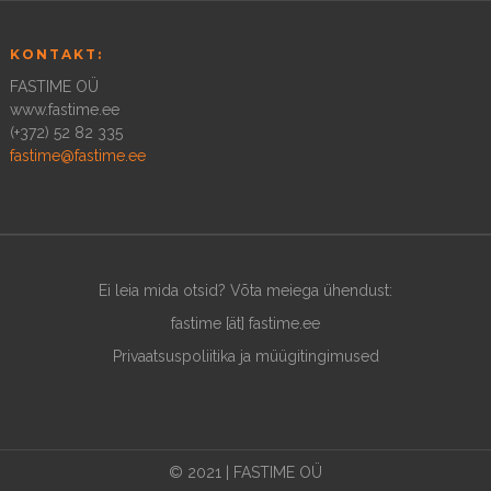
KONTAKT:
FASTIME OÜ
www.fastime.ee
(+372) 52 82 335
fastime@fastime.ee
Ei leia mida otsid? Võta meiega ühendust:
fastime [ät] fastime.ee
Privaatsuspoliitika ja müügitingimused
© 2021 | FASTIME OÜ