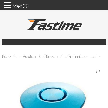
Menüü
Pealehele
Autole
Kinnitused
Kere kiirkinnitused – sinine
>
>
>