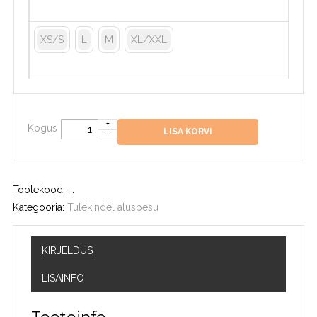
XS/S
L
M
XL/XXL
Kogus
LISA KORVI
Tootekood:
-
.
Kategooria:
Tulekindel aluspesu
KIRJELDUS
LISAINFO