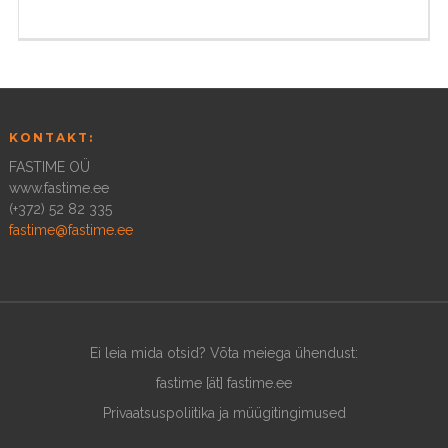
KONTAKT:
FASTIME OÜ
www.fastime.ee
(+372) 52 82 335
fastime@fastime.ee
Ei leia mida otsid? Võta meiega ühendust:
fastime [ät] fastime.ee
Privaatsuspoliitika ja müügitingimused