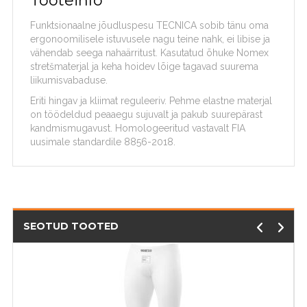
Tooteinfo
Funktsionaalne jõudluspesu TECNICA sobib tänu oma
ergonoomilisele istuvusele nagu teine nahk, ei libise ja
vähendab seega nahaärritust. Kasutatud õhuke Nomex
stretšmaterjal ja keha hoidev lõige tagavad suurema
liikumisvabaduse.
Eriti hingav ja kliimat reguleeriv. Pehme elastne materjal
on töödeldud peaaegu sujuvalt ja pakub suurepärast
kandmismugavust. Homologeeritud vastavalt FIA
uusimale standardile 8856-2018.
SEOTUD TOOTED