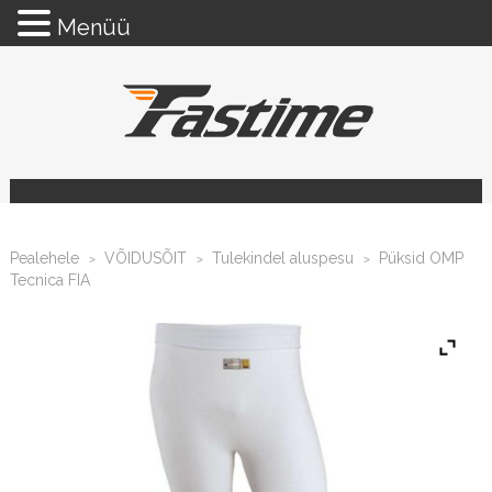
Menüü
Pealehele
VÕIDUSÕIT
Tulekindel aluspesu
Püksid OMP
>
>
>
Tecnica FIA