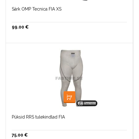
Särk OMP Tecnica FIA XS
99.00
€
VALI
Püksid RRS tulekindlad FIA
75.00
€