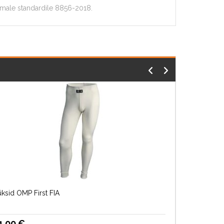
imale standardile 8856-2018.
ksid OMP First FIA
1.00
€