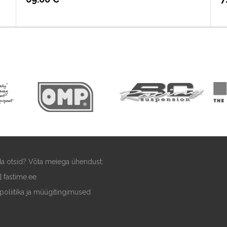
ida otsid? Võta meiega ühendust:
t] fastime.ee
poliitika ja müügitingimused