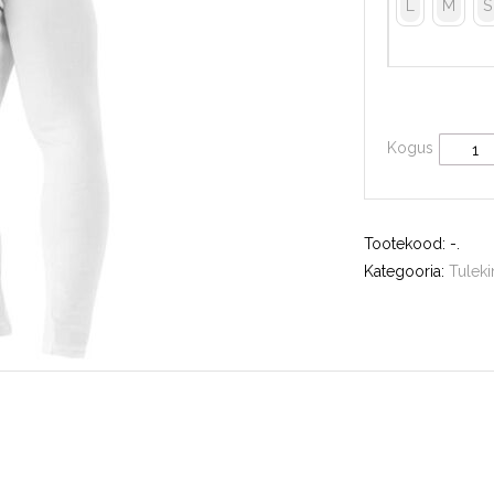
L
M
S
Kogus
Tootekood:
-
.
Kategooria:
Tulek