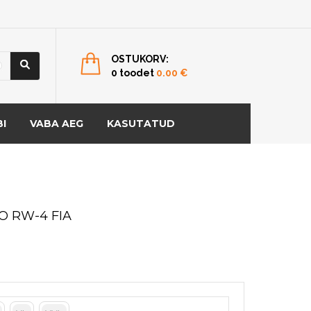
OSTUKORV:
0 toodet
0.00
€
I
VABA AEG
KASUTATUD
O RW-4 FIA