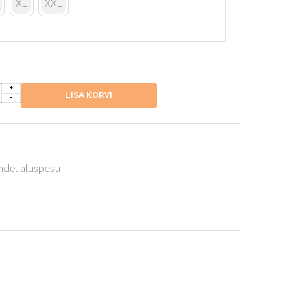
XL
XXL
LISA KORVI
indel aluspesu