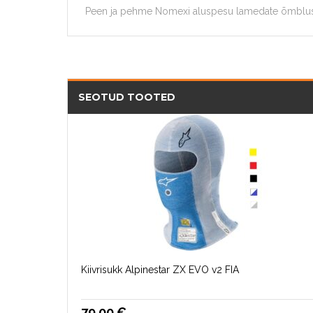
Peen ja pehme Nomexi aluspesu lamedate õmbluste
SEOTUD TOOTED
Kiivrisukk Alpinestar ZX EVO v2 FIA
79.00
€