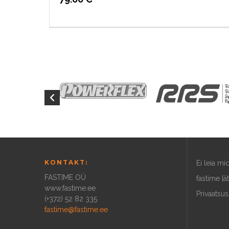
KONTAKT:
Ei leia m
FASTIME OÜ
fastime [ä
www.fastime.ee
Privaatsus
(+372) 52 82 335
fastime@fastime.ee