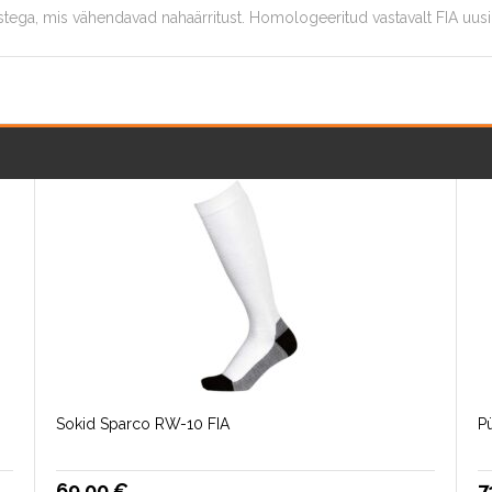
ga, mis vähendavad nahaärritust. Homologeeritud vastavalt FIA uus
Sokid Sparco RW-10 FIA
Pü
69.00
€
7