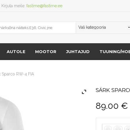
Kirjuta meile:
fastime@fastime.ee
AUTOLE
MOOTOR
JUHTAJUD
TUUNING/HOB
k Sparco RW-4 FIA
SÄRK SPARC
89.00
€