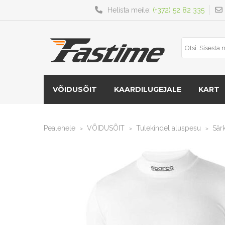
Helista meile:
(+372) 52 82 335
VÕIDUSÕIT
KAARDILUGEJALE
KART
Pealehele
VÕIDUSÕIT
Tulekindel aluspesu
Sär
>
>
>