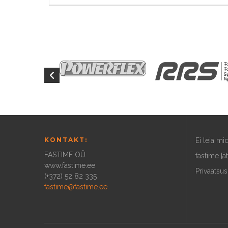
KONTAKT:
Ei leia m
FASTIME OÜ
fastime [ä
www.fastime.ee
Privaatsus
(+372) 52 82 335
fastime@fastime.ee