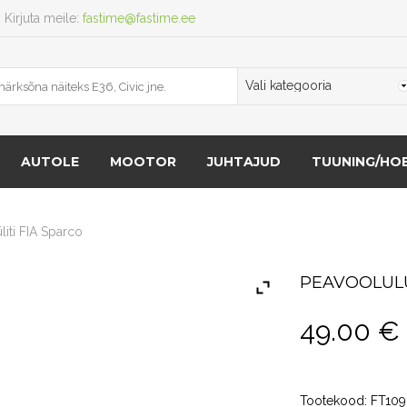
Kirjuta meile:
fastime@fastime.ee
AUTOLE
MOOTOR
JUHTAJUD
TUUNING/HOB
liti FIA Sparco
PEAVOOLULÜ
49.00
€
Tootekood:
FT109