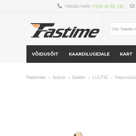
Helista meile:
(+372) 52 82 335
VÕIDUSÕIT
KAARDILUGEJALE
KART
Pealehele
Autole
Elekter
LÜLITID
Peavoolulü
>
>
>
>