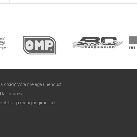
ida otsid? Võta meiega ühendust:
t] fastime.ee
poliitika ja müügitingimused