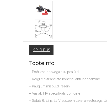
KIRJELDUS
Tooteinfo
– Pöörleva hoovaga aku pealüliti
– Kõigi elektriahelate kohene lahtiühendamine
– Kaugjuhtimispuldi reserv
– Vastab FIA spetsifikatsioonidele
– Sobib 6, 12 ja 24 V süsteemidele, arvestusega 1