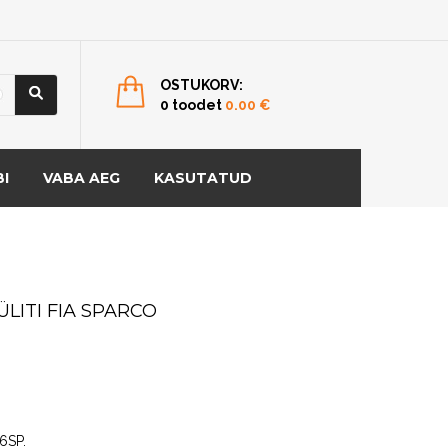
OSTUKORV:
0 toodet
0.00
€
I
VABA AEG
KASUTATUD
LITI FIA SPARCO
6SP
.