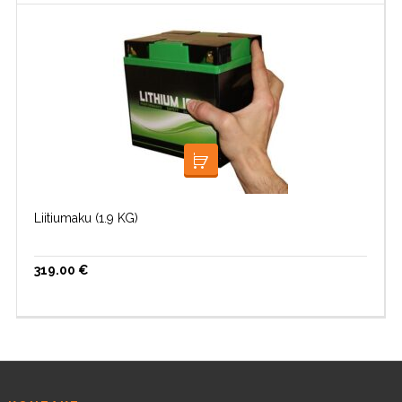
LISA KORVI
Liitiumaku (1.9 KG)
319.00
€