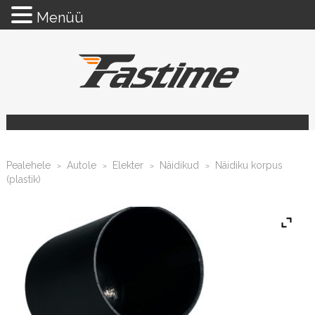
Menüü
Pealehele
Autole
Elekter
Näidikud
Näidiku korpus
>
>
>
>
(plastik)