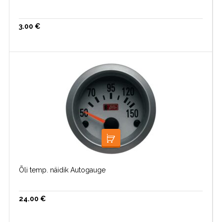
3.00
€
LOE EDASI
Õli temp. näidik Autogauge
24.00
€