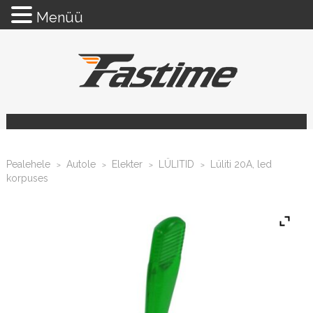
Menüü
Pealehele
Autole
Elekter
LÜLITID
Lüliti 20A, led
>
>
>
>
korpuses