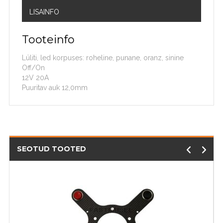
LISAINFO
Tooteinfo
Lüliti, led korpuses: roheline, punane, oranz, sinine
Off/On
12V 20A
Puuritav auk 12,0mm
SEOTUD TOOTED