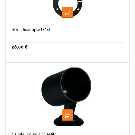
LOE EDASI
Rooli lisanupud (2x)
28.00
€
LOE EDASI
Näidiku korpus (plastik)