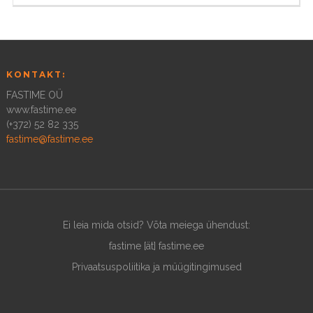
KONTAKT:
FASTIME OÜ
www.fastime.ee
(+372) 52 82 335
fastime@fastime.ee
Ei leia mida otsid? Võta meiega ühendust:
fastime [ät] fastime.ee
Privaatsuspoliitika ja müügitingimused