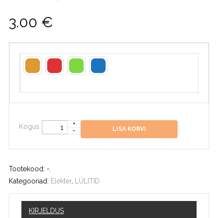
3.00
€
Kogus
LISA KORVI
Tootekood:
-
.
Kategooriad:
Elekter
,
LÜLITID
KIRJELDUS