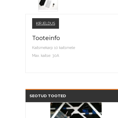
KIRJELDUS
Tooteinfo
Kaitsmekarp 10 kaitsmele
Max. kaitse: 30A
SEOTUD TOOTED