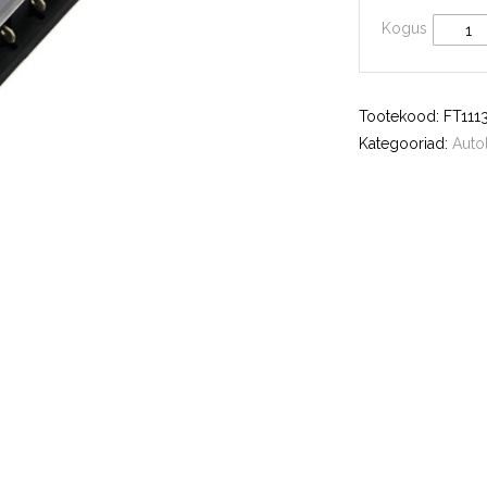
Kogus
Tootekood:
FT111
Kategooriad:
Auto