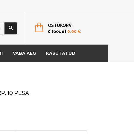
OSTUKORV:
0 toodet
0.00
€
I
VABA AEG
KASUTATUD
P, 10 PESA