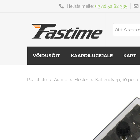
Helista meile:
(+372) 52 82 335
VÕIDUSÕIT
KAARDILUGEJALE
KART
Pealehele
Autole
Elekter
Kaitsmekarp, 10 pesa
>
>
>