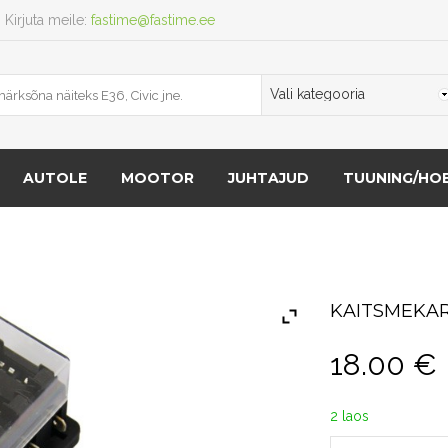
Kirjuta meile:
fastime@fastime.ee
AUTOLE
MOOTOR
JUHTAJUD
TUUNING/HOB
KAITSMEKAR
18.00
€
2 laos