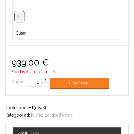
XL
Clear
939.00
€
Saadaval järeltellimisel
Kogus
LISA KORVI
Tootekood:
FT3124XL
.
Kategooriad:
Kiivrid
,
Lahtised kiivrid
KIRJELDUS