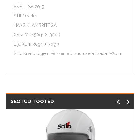
SNELL SA 2015
STILO side
HANS KLAMBRITEGA
XS ja M 1450gr (+-30gr)
L ja XL 1530gr (+-30gr)
Stilo kiivrid pigem väiksemad…suurusele lisada 1-2cm.
SEOTUD TOOTED