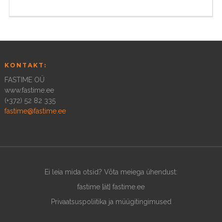
KONTAKT:
FASTIME OÜ
www.fastime.ee
(+372) 52 82 335
fastime@fastime.ee
Ei leia mida otsid? Võta meiega ühendust:
fastime [ät] fastime.ee
Privaatsuspoliitika ja müügitingimused