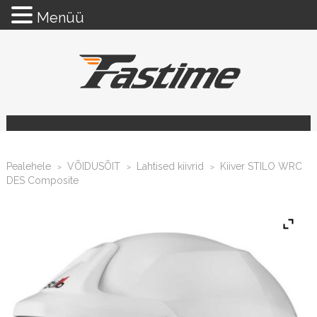
Menüü
Pealehele
VÕIDUSÕIT
Lahtised kiivrid
Kiiver STILO WRC
>
>
>
DES Composite