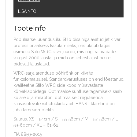
LISAINFO
Tooteinfo
Populaarse, uuendusliku Stilo disainiga avatud jetikiiver
professionaalseks kasutamiseks, mis ulatub tagasi
esimese Stilo WRC kiivri juurde, mis nägi ralliradadel
valgust 2000. aastal ja mida on sellest ajast peale
pidevalt täiustatud.
WRC-sarja arenduse põhirõhk on kiivrite
funktsionaalsusel. Standardvarustuses on end tõestanud
kvaliteetne Stilo WRC side koos müravastaste
kõrvaklappidega. Optimaalse suhtluse tagamiseks saab
kõlareid ja mikrofoni optimaalselt reguleerida
kaasasolevate vahetükkide abil. HANS-i klambrid on
juba tarnekomplektis.
Suurus: XS – 54cm / S – 55-56cm / M – 57-58cm / L-
59-60cm / XL – 61-62
FIA 8859-2015