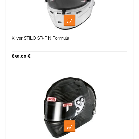
LISA KORVI
Kiiver STILO ST5F N Formula
859.00
€
LISA KORVI