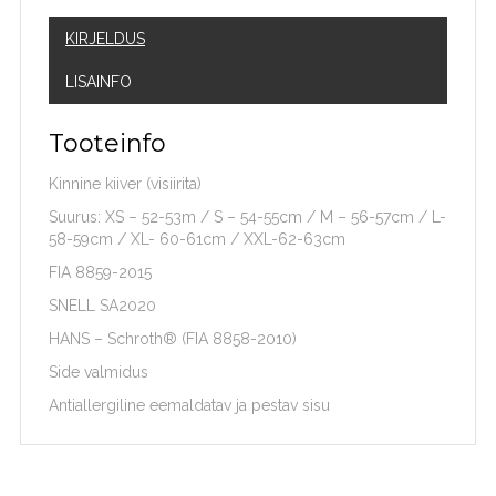
KIRJELDUS
LISAINFO
Tooteinfo
Kinnine kiiver (visiirita)
Suurus: XS – 52-53m / S – 54-55cm / M – 56-57cm / L-
58-59cm / XL- 60-61cm / XXL-62-63cm
FIA 8859-2015
SNELL SA2020
HANS – Schroth® (FIA 8858-2010)
Side valmidus
Antiallergiline eemaldatav ja pestav sisu