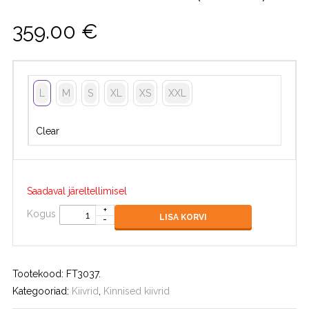
359.00
€
L
M
S
XL
XS
XXL
Clear
Saadaval järeltellimisel
Kogus
LISA KORVI
Tootekood:
FT3037
.
Kategooriad:
Kiivrid
,
Kinnised kiivrid