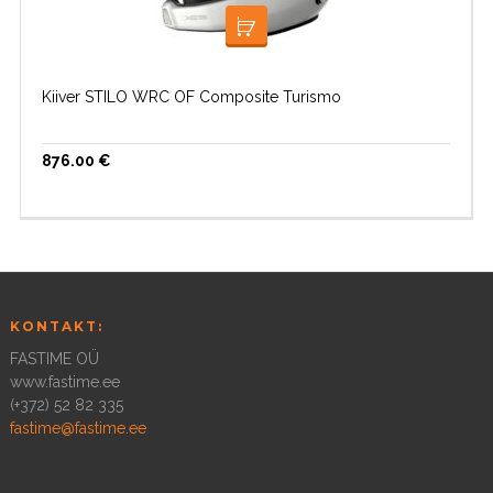
LISA KORVI
Kiiver STILO WRC OF Composite Turismo
876.00
€
KONTAKT:
FASTIME OÜ
www.fastime.ee
(+372) 52 82 335
fastime@fastime.ee