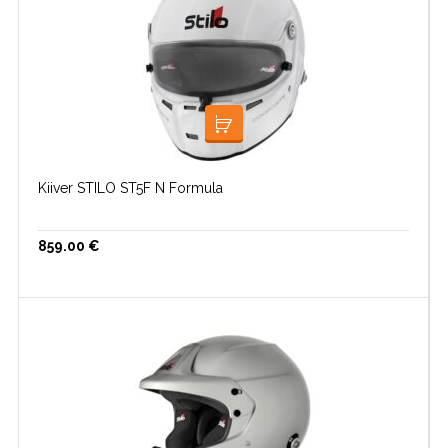
LISA KORVI
Kiiver STILO ST5F N Formula
859.00
€