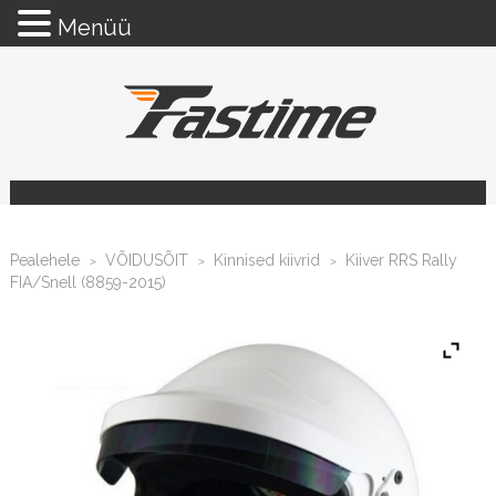
Menüü
Pealehele
VÕIDUSÕIT
Kinnised kiivrid
Kiiver RRS Rally
>
>
>
FIA/Snell (8859-2015)