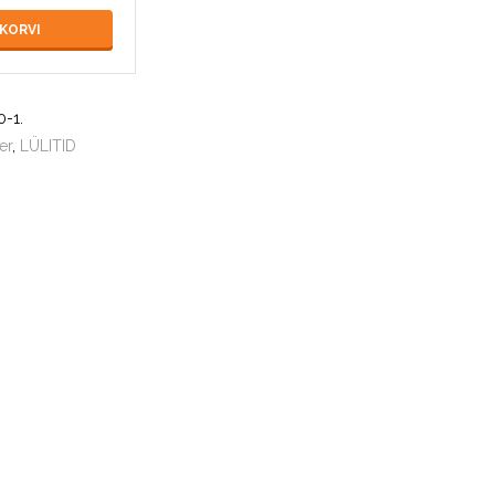
 KORVI
0-1
.
er
,
LÜLITID