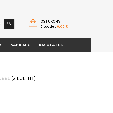
OSTUKORV:
0 toodet
0.00
€
I
VABA AEG
KASUTATUD
EEL (2 LÜLITIT)