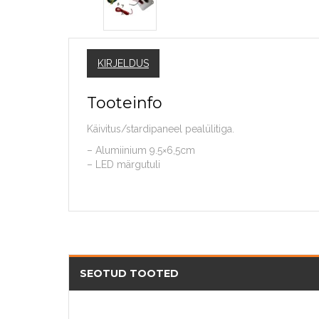
KIRJELDUS
Tooteinfo
Käivitus/stardipaneel pealülitiga.
– Alumiinium 9.5×6,5cm
– LED märgutuli
SEOTUD TOOTED