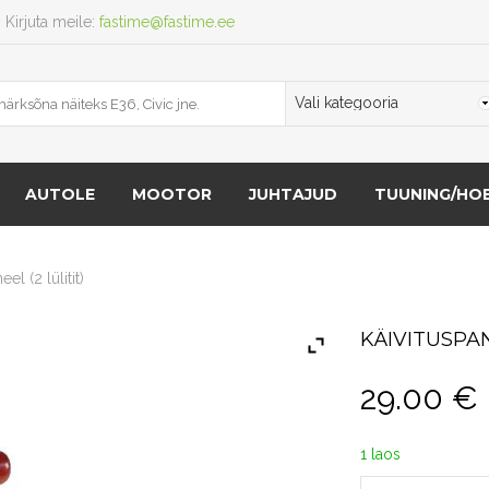
Kirjuta meile:
fastime@fastime.ee
AUTOLE
MOOTOR
JUHTAJUD
TUUNING/HOB
el (2 lülitit)
KÄIVITUSPAN
29.00
€
1 laos