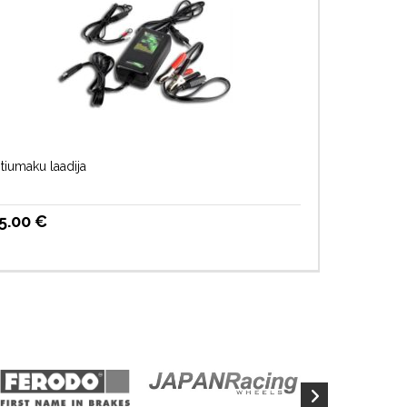
itiumaku laadija
5.00
€