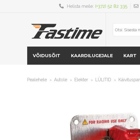
Helista meile:
(+372) 52 82 335
VÕIDUSÕIT
KAARDILUGEJALE
KART
Pealehele
Autole
Elekter
LÜLITID
Käivituspane
>
>
>
>