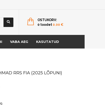
OSTUKORV:
0 toodet
0.00
€
I
VABA AEG
KASUTATUD
HMAD RRS FIA (2025 LÕPUNI)
€
09
.