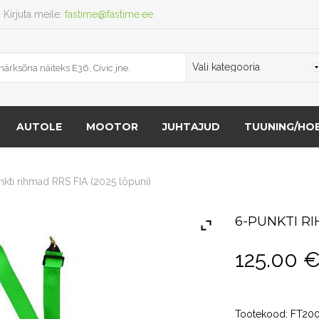
Kirjuta meile:
fastime@fastime.ee
AUTOLE
MOOTOR
JUHTAJUD
TUUNING/HOB
kti rihmad RRS FIA (2025 lõpuni)
6-PUNKTI RI
125.00
Tootekood:
FT20