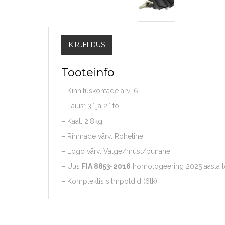
KIRJELDUS
Tooteinfo
– Kinnituskohtade arv: 6
– Laius: 3″ ja 2″ tolli
– Kaal: 2,8kg
– Rihmade värv: Roheline
– Logo värv: Valge/must/punane
– Uus
FIA 8853-2016
homologeering 2025 aasta l
– Komplektis silmpoldid (6tk)