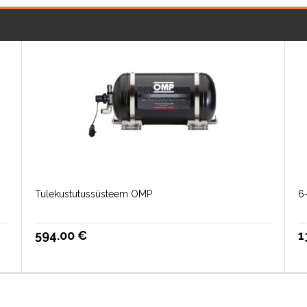
Tulekustutussüsteem OMP
6-
594.00
€
1