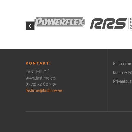
KONTAKT:
Ei leia m
FASTIME OÜ
fastime [ä
www.fastime.ee
Privaatsus
(+372) 52 82 335
fastime@fastime.ee