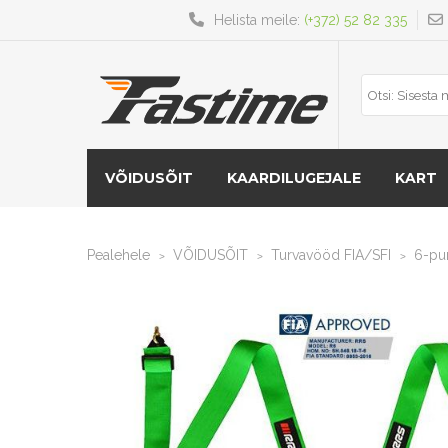
Helista meile:
(+372) 52 82 335
VÕIDUSÕIT
KAARDILUGEJALE
KART
Pealehele
VÕIDUSÕIT
Turvavööd FIA/SFI
6-pun
>
>
>