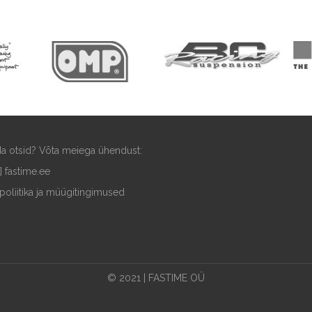
ida otsid? Võta meiega ühendust:
t] fastime.ee
poliitika ja müügitingimused
© 2021 | FASTIME OÜ