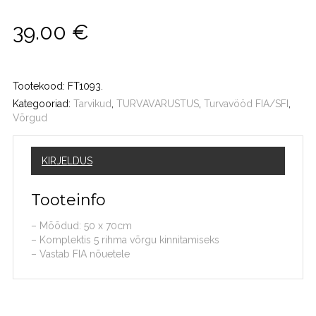
39.00
€
Tootekood:
FT1093
.
Kategooriad:
Tarvikud
,
TURVAVARUSTUS
,
Turvavööd FIA/SFI
,
Võrgud
KIRJELDUS
Tooteinfo
– Mõõdud: 50 x 70cm
– Komplektis 5 rihma võrgu kinnitamiseks
– Vastab FIA nõuetele