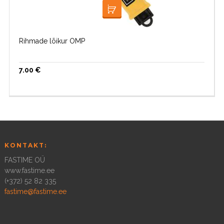
LOE EDASI
Rihmade lõikur OMP
7.00
€
KONTAKT:
FASTIME OÜ
www.fastime.ee
(+372) 52 82 335
fastime@fastime.ee