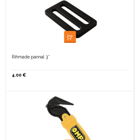
LISA KORVI
Rihmade pannal 3″
4.00
€