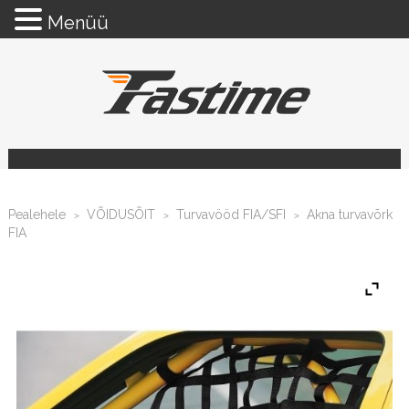
Menüü
Pealehele
VÕIDUSÕIT
Turvavööd FIA/SFI
Akna turvavõrk
>
>
>
FIA