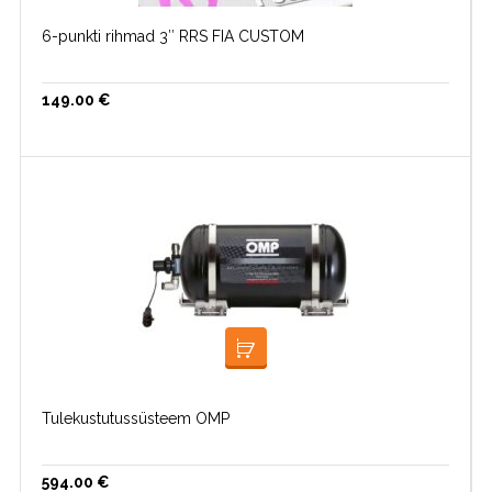
6-punkti rihmad 3″ RRS FIA CUSTOM
149.00
€
LISA KORVI
Tulekustutussüsteem OMP
594.00
€