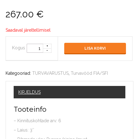
267.00
€
Saadaval järeltellimisel
Kogus
LISA KORVI
Kategooriad:
TURVAVARUSTUS
,
Turvavööd FIA/SFI
KIRJELDUS
Tooteinfo
– Kinnituskohtade arv: 6
– Laius: 3″