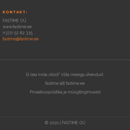
KONTAKT:
FASTIME OÜ
www.fastime.ee
(+372) 52 82 335
fastime@fastime.ee
Ei leia mida otsid? Võta meiega ühendust:
fastime [ät] fastime.ee
Privaatsuspoliitika ja müügitingimused
© 2021 | FASTIME OÜ