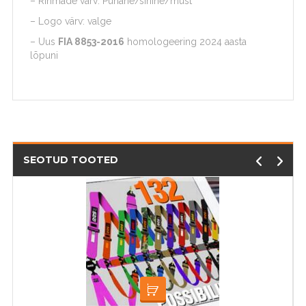
– Rihmade värv: Punane/sinine/must
– Logo värv: valge
– Uus
FIA 8853-2016
homologeering 2024 aasta
lõpuni
SEOTUD TOOTED
LOE EDASI