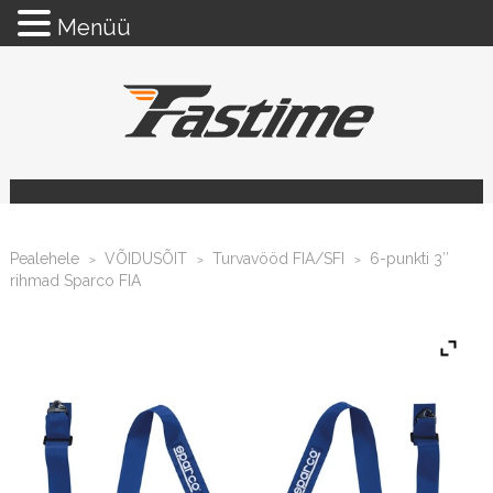
Menüü
Pealehele
VÕIDUSÕIT
Turvavööd FIA/SFI
6-punkti 3″
>
>
>
rihmad Sparco FIA