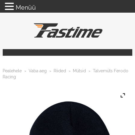
Menüü
Pealehele
Vaba aeg
Riided
Mütsid
Talvemüts Ferodo
>
>
>
>
Racing