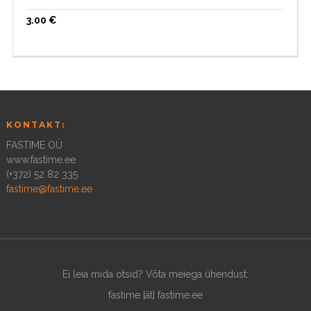
3.00
€
KONTAKT:
FASTIME OÜ
www.fastime.ee
(+372) 52 82 335
fastime@fastime.ee
Ei leia mida otsid? Võta meiega ühendust:
fastime [ät] fastime.ee