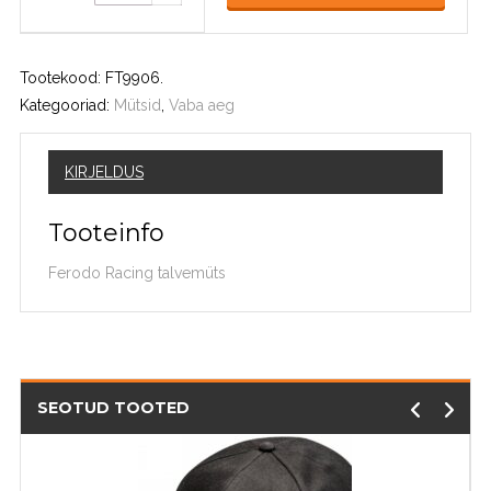
Tootekood:
FT9906
.
Kategooriad:
Mütsid
,
Vaba aeg
KIRJELDUS
Tooteinfo
Ferodo Racing talvemüts
SEOTUD TOOTED