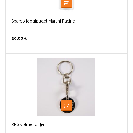
LISA KORVI
Sparco joogipudel Martini Racing
20.00
€
LISA KORVI
RRS võtmehoidja