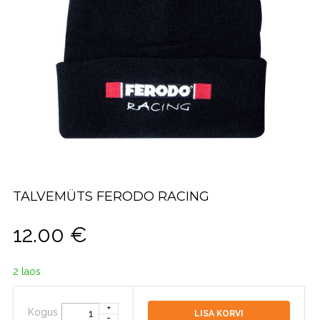
TALVEMÜTS FERODO RACING
12.00
€
2 laos
Kogus
LISA KORVI