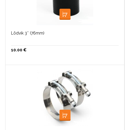
LISA KORVI
Lõdvik 3″ (76mm)
10.00
€
LOE EDASI