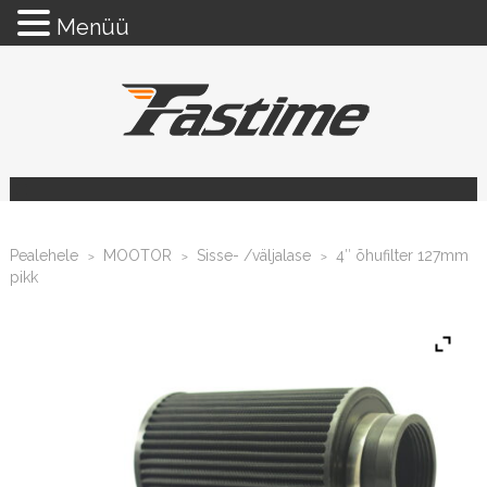
Menüü
Pealehele
MOOTOR
Sisse- /väljalase
4″ õhufilter 127mm
>
>
>
pikk