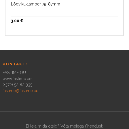
Lõdvikuklamber 79-87mm
3.00
€
KONTAKT:
FASTIME OÜ
www.fastime.ee
(+372) 52 82 335
fastime@fastime.ee
Ei leia mida otsid? Võta meiega ühendust: