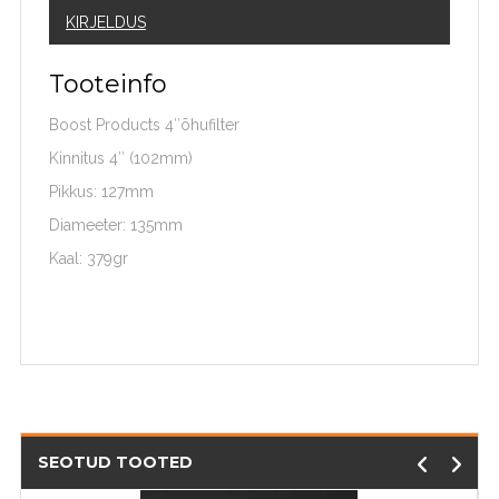
KIRJELDUS
Tooteinfo
Boost Products 4″õhufilter
Kinnitus 4″ (102mm)
Pikkus: 127mm
Diameeter: 135mm
Kaal: 379gr
SEOTUD TOOTED