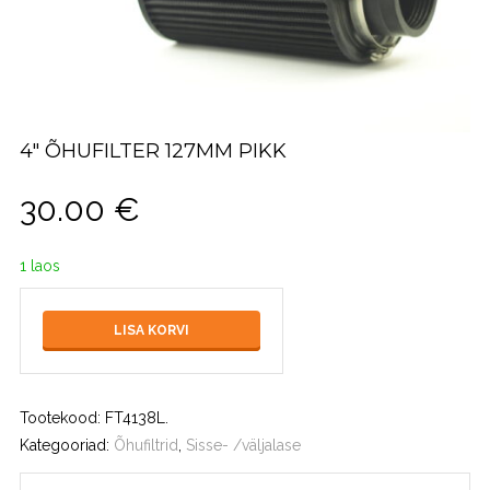
4″ ÕHUFILTER 127MM PIKK
30.00
€
1 laos
LISA KORVI
Tootekood:
FT4138L
.
Kategooriad:
Õhufiltrid
,
Sisse- /väljalase