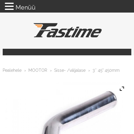
Menüü
Pealehele
MOOTOR
Sisse- /väljalase
3″ 45° 450mm
>
>
>