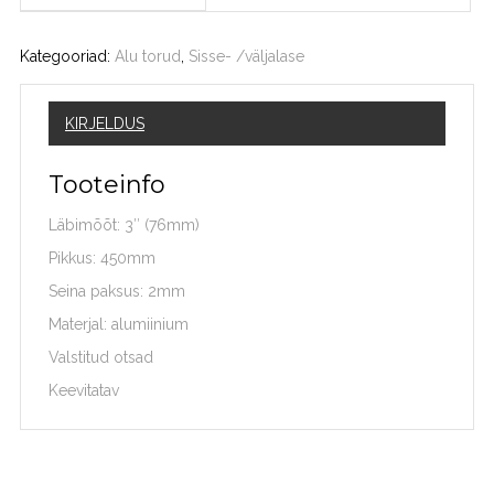
Kategooriad:
Alu torud
,
Sisse- /väljalase
KIRJELDUS
Tooteinfo
Läbimõõt: 3″ (76mm)
Pikkus: 450mm
Seina paksus: 2mm
Materjal: alumiinium
Valstitud otsad
Keevitatav