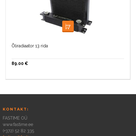
LISA KORVI
Õliradiaator 13 rida
89.00
€
KONTAKT:
FASTIME OÜ
www.fastime.ee
(+372) 52 82 335