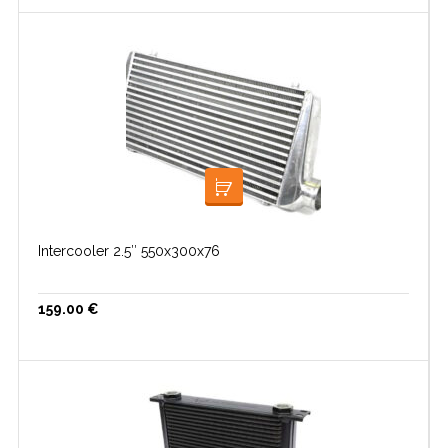
LISA KORVI
Intercooler 2.5″ 550x300x76
159.00
€