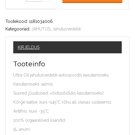
Tootekood:
1181034006
.
Kategooriad:
JAHUTUS
,
Jahutusvedelik
KIRJELDUS
Tooteinfo
Ultra Oil jahutusvedelik autospordis kasutamiseks.
Kasutamiseks valmis
Suured jõudlused, võidusõiduks kasutamiseks!
Kõrge kaitse: kuni +145°C rõhu all olevas süsteemis.
Antifriis: kuni -35°C
100% orgaanilised lisandid
5L anum