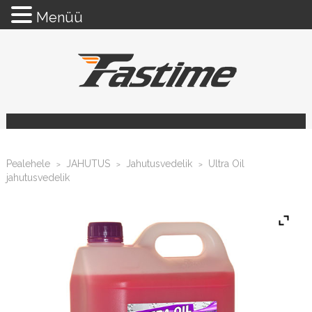
Menüü
Pealehele
JAHUTUS
Jahutusvedelik
Ultra Oil
>
>
>
jahutusvedelik