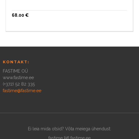
68.00
€
KONTAKT:
FASTIME OÜ
www.fastime.ee
(+372) 52 82 335
fastime@fastime.ee
Ei leia mida otsid? Võta meiega ühendust:
fastime [ät] fastime.ee