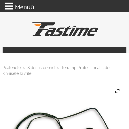
Menüü
Pealehele
Sidesüsteemid
Terratrip Professional side
>
>
kinnisele kiivrile