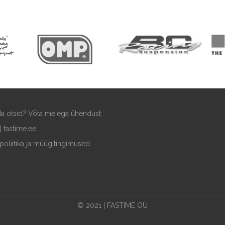
ida otsid? Võta meiega ühendust:
t] fastime.ee
poliitika ja müügitingimused
© 2021 | FASTIME OÜ