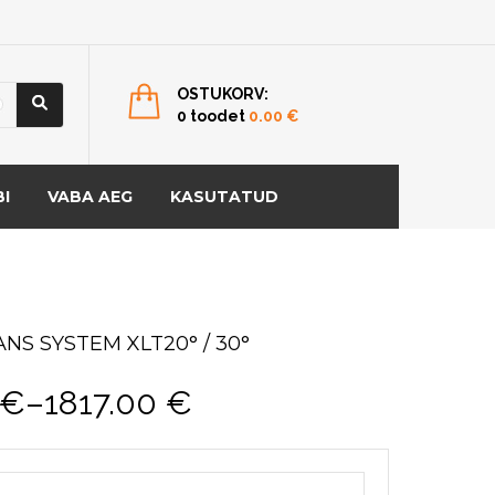
OSTUKORV:
0 toodet
0.00
€
I
VABA AEG
KASUTATUD
NS SYSTEM XLT20° / 30°
€
–
1817.00
€