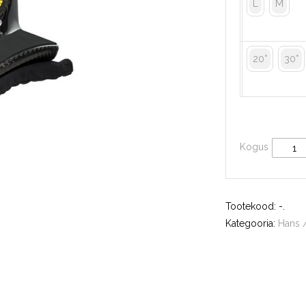
L
M
20°
30°
Kogus
Tootekood:
-
.
Kategooria:
Hans 