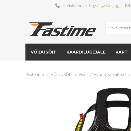
Helista meile:
(+372) 52 82 335
VÕIDUSÕIT
KAARDILUGEJALE
KART
Pealehele
VÕIDUSÕIT
Hans / Hybrid kaelatoed
>
>
>