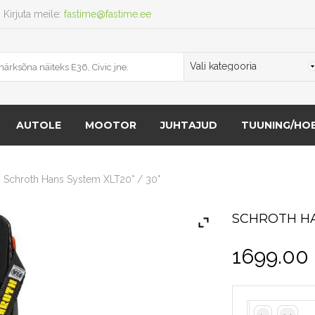
Kirjuta meile:
fastime@fastime.ee
AUTOLE
MOOTOR
JUHTAJUD
TUUNING/HOB
Schroth Hans System XLT20° / 30°
SCHROTH HA
1699.00