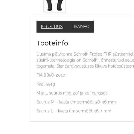
KIRJELDUS
LISAINFO
Tooteinfo
Uusima põlvkonna Schroth Protec FHR süsteemid on X
süsinikutehnoloogia on Schrothil õnnestunud selle
tegemata. Standardvarustuses liikuva hoidesüstee
FIA 8858-2010
Kaal 554g
M ja L suurus ning 20° ja 30° nurgaga.
Suurus M – kaela ümbermõõt 38-46 mm
Suurus L – kaela ümbermõõt 46…+ mm