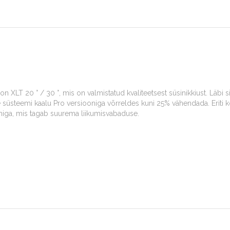
LT 20 ° / 30 °, mis on valmistatud kvaliteetsest süsinikkiust. Läbi s
 süsteemi kaalu Pro versiooniga võrreldes kuni 25% vähendada. Eriti
miga, mis tagab suurema liikumisvabaduse.