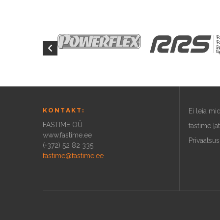
KONTAKT:
Ei leia m
FASTIME OÜ
fastime [ä
www.fastime.ee
Privaatsus
(+372) 52 82 335
fastime@fastime.ee