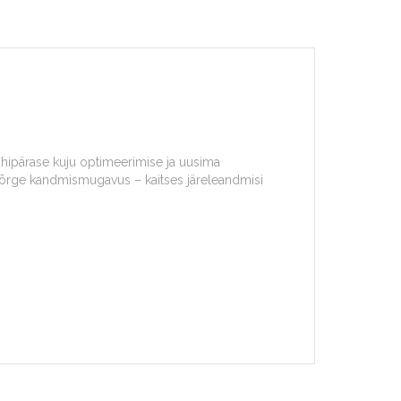
ihipärase kuju optimeerimise ja uusima
 kõrge kandmismugavus – kaitses järeleandmisi