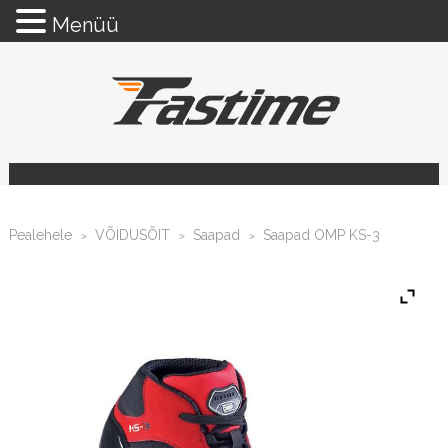
Menüü
Pealehele
VÕIDUSÕIT
Saapad
Saapad OMP KS-3
>
>
>