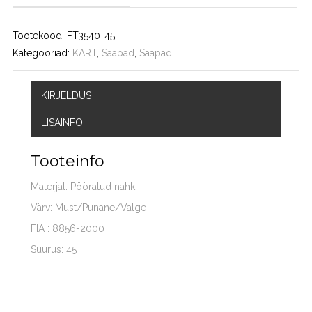
Tootekood:
FT3540-45
.
Kategooriad:
KART
,
Saapad
,
Saapad
KIRJELDUS
LISAINFO
Tooteinfo
Materjal: Pööratud nahk.
Värv: Must/Punane/Valge
FIA : 8856-2000
Suurus: 45