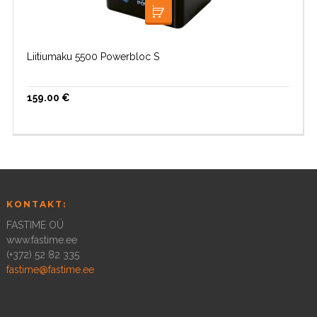
LISA KORVI
Liitiumaku 5500 Powerbloc S
159.00
€
KONTAKT:
FASTIME OÜ
www.fastime.ee
(+372) 52 82 335
fastime@fastime.ee