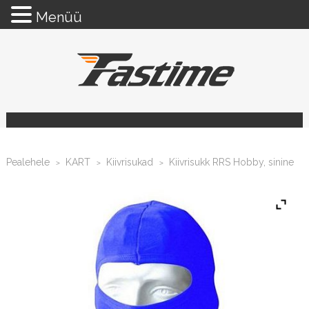
Menüü
Pealehele
KART
Kiivrisukad
Kiivrisukk RRS Hobby, sinine
>
>
>