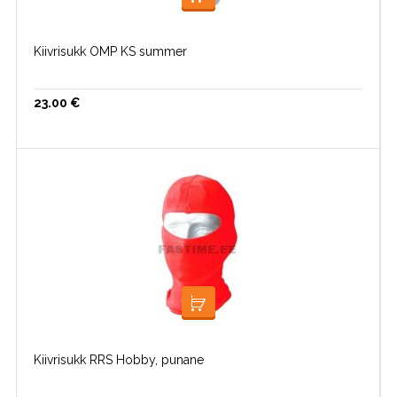
LOE EDASI
Kiivrisukk OMP KS summer
23.00
€
LISA KORVI
Kiivrisukk RRS Hobby, punane