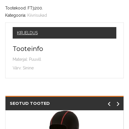
Tootekood:
FT3200
.
Kategooria:
Kiivrisukad
KIRJELDUS
Tooteinfo
Materjal: Puuvill
Värv: Sinine
SEOTUD TOOTED