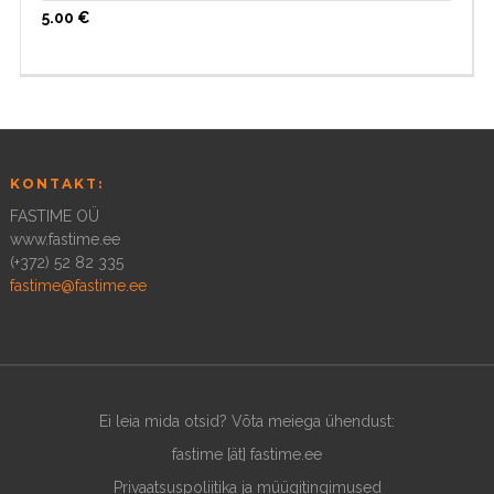
5.00
€
KONTAKT:
FASTIME OÜ
www.fastime.ee
(+372) 52 82 335
fastime@fastime.ee
Ei leia mida otsid? Võta meiega ühendust:
fastime [ät] fastime.ee
Privaatsuspoliitika ja müügitingimused