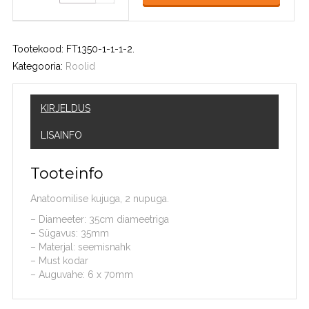
Tootekood:
FT1350-1-1-1-2
.
Kategooria:
Roolid
KIRJELDUS
LISAINFO
Tooteinfo
Anatoomilise kujuga, 2 nupuga.
– Diameeter: 35cm diameetriga
– Sügavus: 35mm
– Materjal: seemisnahk
– Must kodar
– Auguvahe: 6 x 70mm