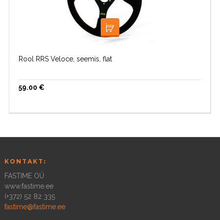
LOE EDASI
Rool RRS Veloce, seemis, flat
59.00
€
KONTAKT:
FASTIME OÜ
www.fastime.ee
(+372) 52 82 335
fastime@fastime.ee