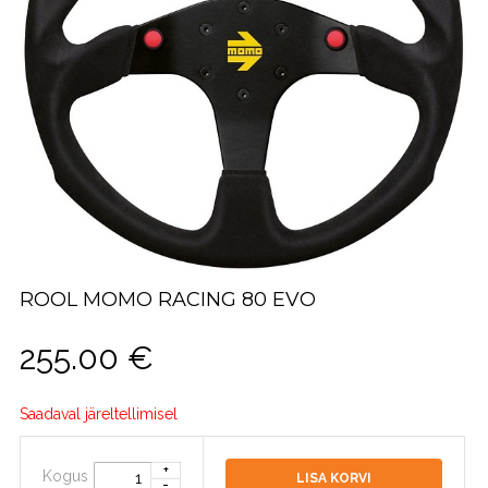
ROOL MOMO RACING 80 EVO
255.00
€
Saadaval järeltellimisel
Kogus
LISA KORVI