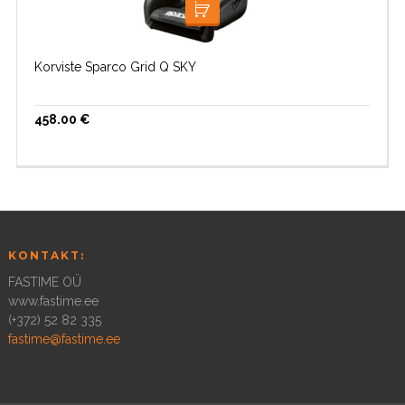
LISA KORVI
Korviste Sparco Grid Q SKY
458.00
€
KONTAKT:
FASTIME OÜ
www.fastime.ee
(+372) 52 82 335
fastime@fastime.ee