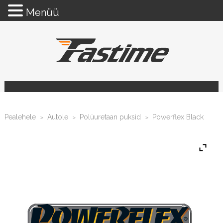
Menüü
Pealehele
Autole
Polüuretaan puksid
Powerflex Black
>
>
>