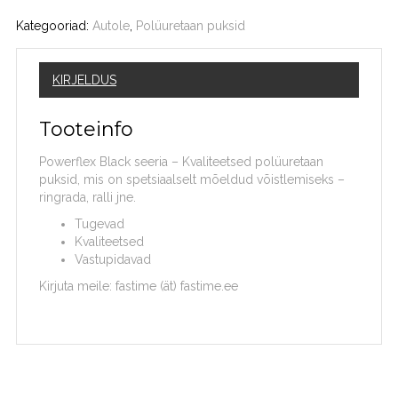
Kategooriad:
Autole
,
Polüuretaan puksid
KIRJELDUS
Tooteinfo
Powerflex Black seeria – Kvaliteetsed polüuretaan
puksid, mis on spetsiaalselt mõeldud võistlemiseks –
ringrada, ralli jne.
Tugevad
Kvaliteetsed
Vastupidavad
Kirjuta meile: fastime (ät) fastime.ee