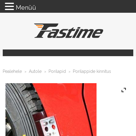
Menüü
Pealehele
Autole
Porilapid
Porilappide kinnitus
>
>
>