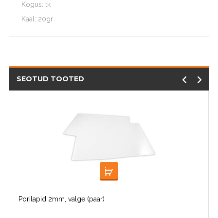
Kogus: tk
Kaal: 20gr
SEOTUD TOOTED
LOE EDASI
Porilapid 2mm, valge (paar)