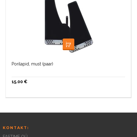
LOE EDASI
Porilapid, must (paar)
15.00
€
KONTAKT:
FASTIME OÜ