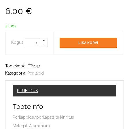
6.00
€
2 laos
Kogus
LISA KORVI
Tootekood:
FT1147
.
Kategooria:
Porilapid
KIRJELDUS
Tooteinfo
Porilappide/porilapatsite kinnitus
Materjal: Alumiinium