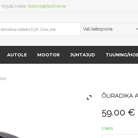
Kirjuta meile:
fastime@fastime.ee
AUTOLE
MOOTOR
JUHTAJUD
TUUNING/HOB
pter
ÕLIRADIKA 
59.00
€
1 laos