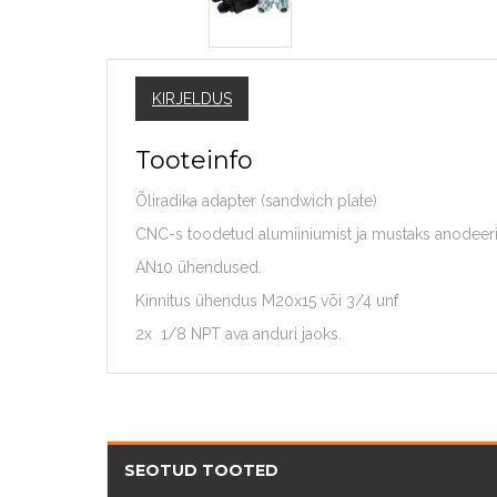
KIRJELDUS
Tooteinfo
Õliradika adapter (sandwich plate)
CNC-s toodetud alumiiniumist ja mustaks anodeeri
AN10 ühendused.
Kinnitus ühendus M20x15 või 3/4 unf
2x 1/8 NPT ava anduri jaoks.
SEOTUD TOOTED