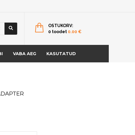
OSTUKORV:
0 toodet
0.00
€
I
VABA AEG
KASUTATUD
ADAPTER