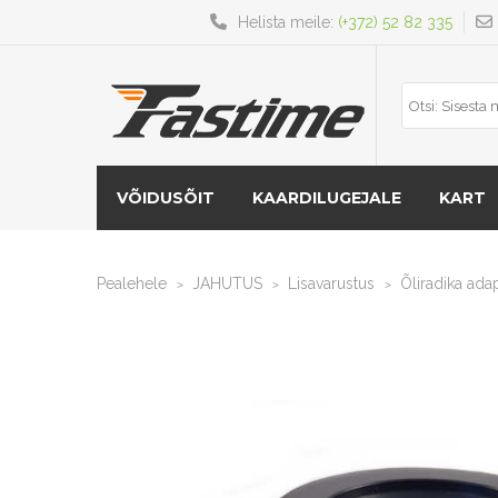
Helista meile:
(+372) 52 82 335
VÕIDUSÕIT
KAARDILUGEJALE
KART
Pealehele
JAHUTUS
Lisavarustus
Õliradika ada
>
>
>