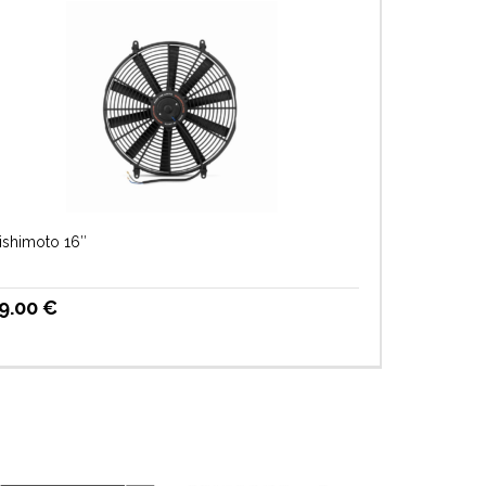
ishimoto 16″
9.00
€