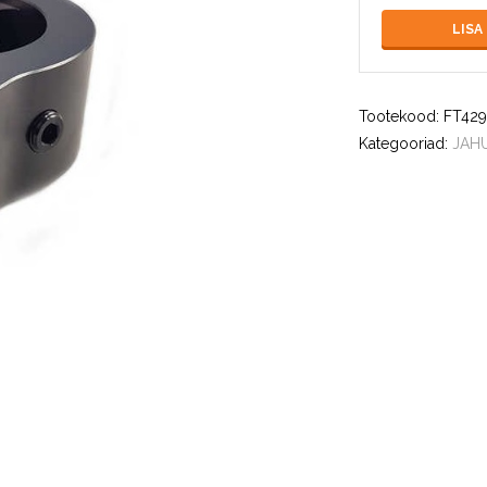
LISA
Tootekood:
FT42
Kategooriad:
JAH