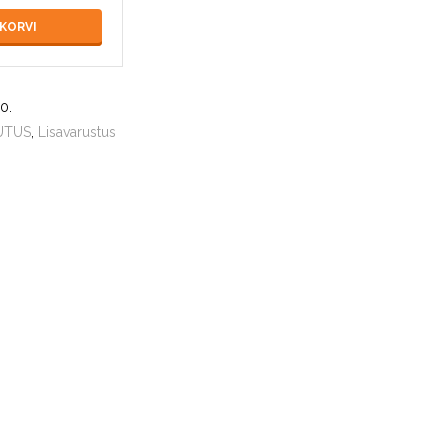
 KORVI
90
.
UTUS
,
Lisavarustus