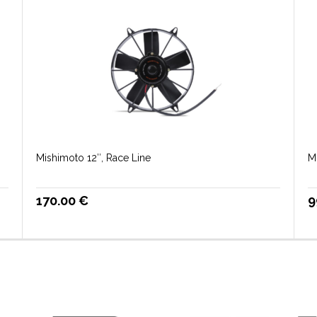
Mishimoto 12″, Race Line
M
170.00
€
9