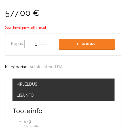
577.00
€
Saadaval järeltellimisel
Kogus
LISA KORVI
Kategooriad:
Autole
,
Istmed FIA
KIRJELDUS
LISAINFO
Tooteinfo
8kg