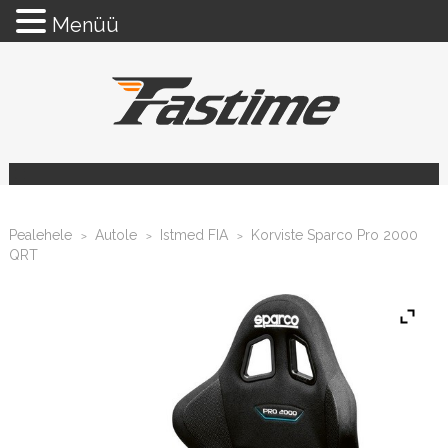
Menüü
Pealehele
Autole
Istmed FIA
Korviste Sparco Pro 2000
>
>
>
QRT