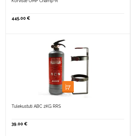
Korviste OMP Champ-R
445.00
€
LOE EDASI
Tulekustuti ABC 2KG RRS
39.00
€