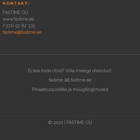
KONTAKT:
FASTIME OÜ
www.fastime.ee
(+372) 52 82 335
fastime@fastime.ee
Ei leia mida otsid? Võta meiega ühendust:
fastime [ät] fastime.ee
Privaatsuspoliitika ja müügitingimused
© 2021 | FASTIME OÜ