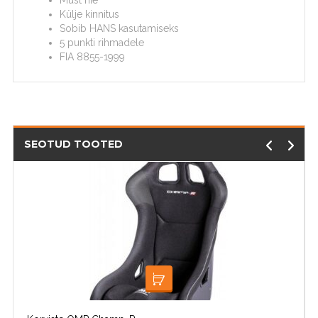
Must riie
Külje kinnitus
Sobib HANS kasutamiseks
5 punkti rihmadele
FIA 8855-1999
SEOTUD TOOTED
LISA KORVI