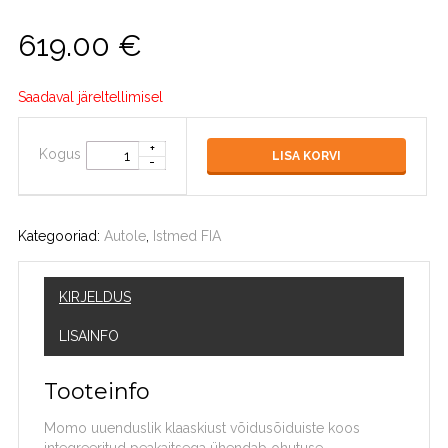
619.00
€
Saadaval järeltellimisel
Kogus
LISA KORVI
Kategooriad:
Autole
,
Istmed FIA
KIRJELDUS
LISAINFO
Tooteinfo
Momo uuenduslik klaaskiust võidusõiduiste koos