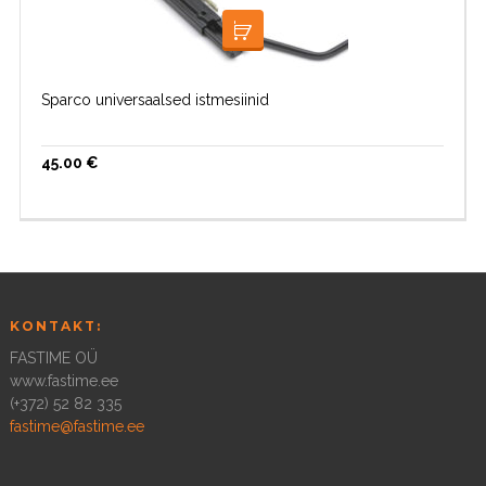
LOE EDASI
Sparco universaalsed istmesiinid
45.00
€
KONTAKT:
FASTIME OÜ
www.fastime.ee
(+372) 52 82 335
fastime@fastime.ee