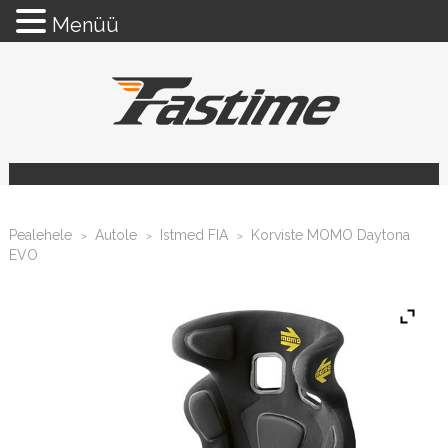
Menüü
Pealehele
Autole
Istmed FIA
Korviste MOMO Daytona
>
>
>
EVO