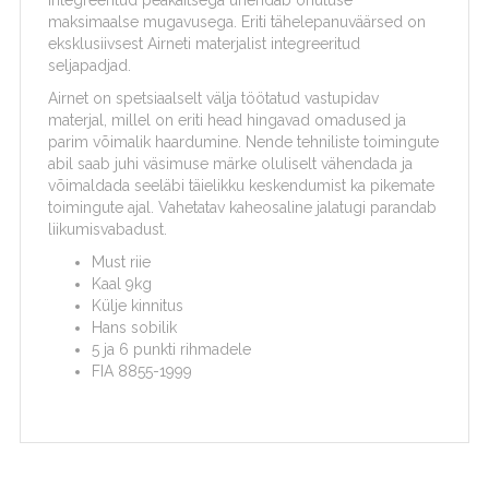
integreeritud peakaitsega ühendab ohutuse
maksimaalse mugavusega. Eriti tähelepanuväärsed on
eksklusiivsest Airneti materjalist integreeritud
seljapadjad.
Airnet on spetsiaalselt välja töötatud vastupidav
materjal, millel on eriti head hingavad omadused ja
parim võimalik haardumine. Nende tehniliste toimingute
abil saab juhi väsimuse märke oluliselt vähendada ja
võimaldada seeläbi täielikku keskendumist ka pikemate
toimingute ajal. Vahetatav kaheosaline jalatugi parandab
liikumisvabadust.
Must riie
Kaal 9kg
Külje kinnitus
Hans sobilik
5 ja 6 punkti rihmadele
FIA 8855-1999