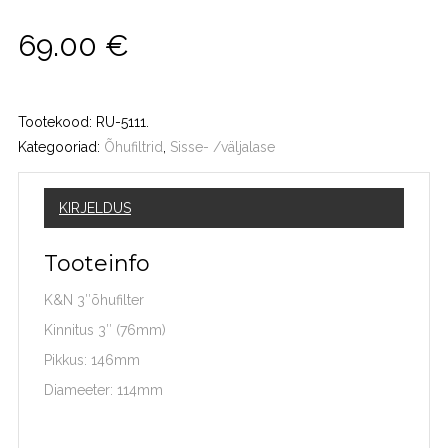
69.00
€
Tootekood:
RU-5111
.
Kategooriad:
Õhufiltrid
,
Sisse- /väljalase
KIRJELDUS
Tooteinfo
K&N 3″õhufilter
Kinnitus 3″ (76mm)
Pikkus: 146mm
Diameeter: 114mm