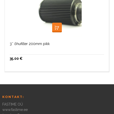
LISA KORVI
3″ õhufilter 200mm pikk
35.00
€
KONTAKT:
FASTIME OÜ
www.fastime.ee