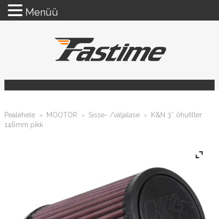
Menüü
Pealehele
MOOTOR
Sisse- /väljalase
K&N 3″ õhufilter
>
>
>
146mm pikk