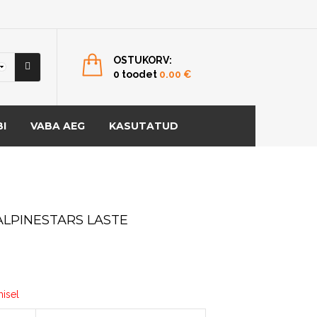
OSTUKORV:
0 toodet
0.00
€
I
VABA AEG
KASUTATUD
ALPINESTARS LASTE
misel