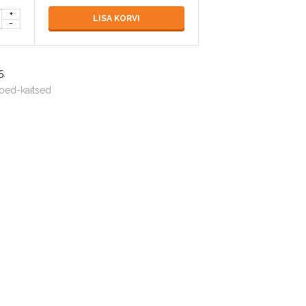
LISA KORVI
5
.
toed-kaitsed