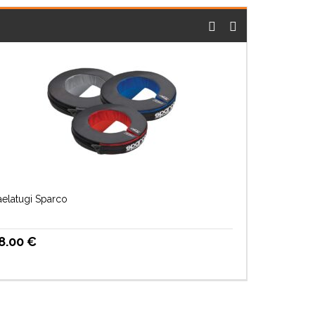
aelatugi Sparco
8.00
€