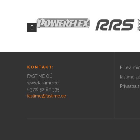
KONTAKT:
Ei leia m
FASTIME OÜ
fastime [ä
www.fastime.ee
Privaatsus
(+372) 52 82 335
fastime@fastime.ee