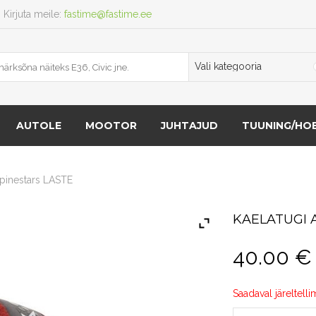
Kirjuta meile:
fastime@fastime.ee
AUTOLE
MOOTOR
JUHTAJUD
TUUNING/HOB
lpinestars LASTE
KAELATUGI 
40.00
€
Saadaval järeltelli