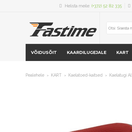
Helista meile:
(+372) 52 82 335
VÕIDUSÕIT
KAARDILUGEJALE
KART
Pealehele
KART
Kaelatoed-kaitsed
Kaelatugi A
>
>
>