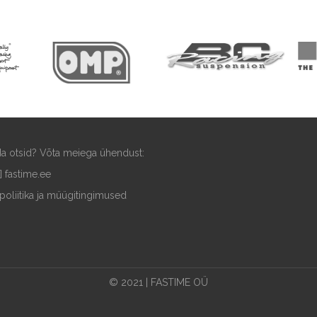
ida otsid? Võta meiega ühendust:
t] fastime.ee
poliitika ja müügitingimused
© 2021 | FASTIME OÜ