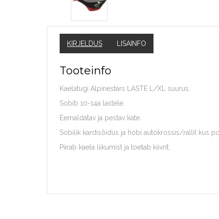
KIRJELDUS
LISAINFO
Tooteinfo
Kaelatugi Alpinestars LASTE L/XL suurus.
Sobib 10-14a lastele.
Eemaldatav ja pestav kate.
Sobilik kardisõidus ja hobi autokrossis/rallil kus
Piirab kaela liikumist ja toetab kiivrit.