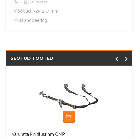
Kaal: 555 grammi
Mõõdud: 325×250 mm
Must anodeering.
SEOTUD TOOTED
LOE EDASI
Varuratta kinnitusrihm OMP