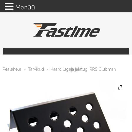
Menüü
Pealehele
Tarvikud
Kaardilugeja jalatugi RRS Clubman
>
>