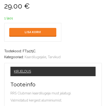
29.00
€
1 laos
LISA KORVI
Tootekood:
FT1475C
.
Kategooriad:
Kaardilugejale
,
Tarvikud
KIRJELDUS
Tooteinfo
RRS Clubman kaardilugeja must jalatugi.
Valmistatud kergest alumiiniumist.