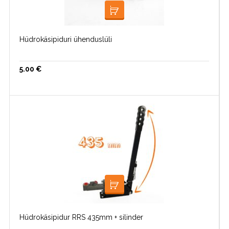
LISA KORVI
Hüdrokäsipiduri ühenduslüli
5.00
€
LISA KORVI
Hüdrokäsipidur RRS 435mm + silinder