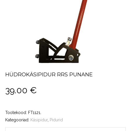
HÜDROKÄSIPIDUR RRS PUNANE
39.00
€
Tootekood:
FT1121
.
Kategooriad:
Käsipidur
,
Pidurid