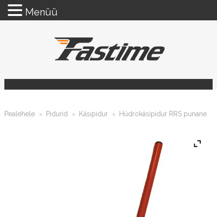
Menüü
Pealehele
Pidurid
Käsipidur
Hüdrokäsipidur RRS punane
>
>
>