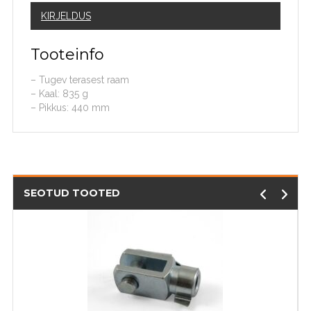
KIRJELDUS
Tooteinfo
– Tugev
terasest raam
– K
aal
: 835
g
– Pikkus
:
440
mm
SEOTUD TOOTED