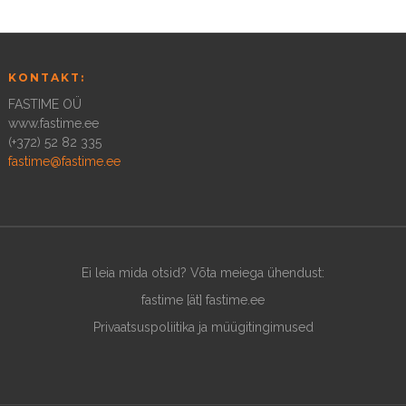
KONTAKT:
FASTIME OÜ
www.fastime.ee
(+372) 52 82 335
fastime@fastime.ee
Ei leia mida otsid? Võta meiega ühendust:
fastime [ät] fastime.ee
Privaatsuspoliitika ja müügitingimused