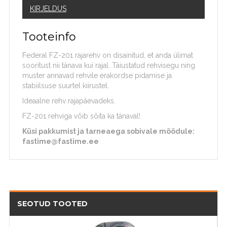
KIRJELDUS
Tooteinfo
Federal FZ-201 rajarehv on disainitud, et anda ülimat
sooritust nii tänava kui rajal. Täiustatud rehvisegu ning
muster annavad rehvile erakordse pidamise ja
stabiilsuse suurtel kiirustel.
Ideaalne rehv rajapäevadeks.
FZ-201 rehviga võib sõita ka tänaval!
Küsi pakkumist ja tarneaega sobivale mõõdule:
fastime@fastime.ee
SEOTUD TOOTED