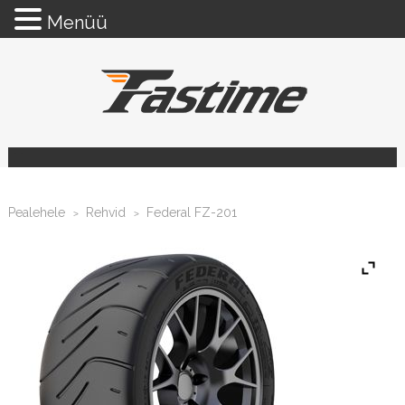
Menüü
Pealehele
Rehvid
Federal FZ-201
>
>