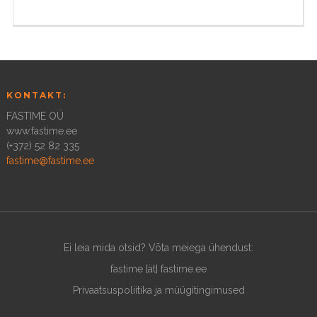
KONTAKT:
FASTIME OÜ
www.fastime.ee
(+372) 52 82 335
fastime@fastime.ee
Ei leia mida otsid? Võta meiega ühendust:
fastime [ät] fastime.ee
Privaatsuspoliitika ja müügitingimused