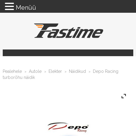
Menüü
Pealehele
Autole
Elekter
Näidikud
Depo Racing
>
>
>
>
turborõhu näidik