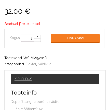
32.00
€
Saadaval järeltellimisel
Kogus
LISA KORVI
Tootekood:
WS-MW5201B
.
Kategooriad:
Elekter
,
Näidikud
KIRJELDUS
Tooteinfo
Depo Racing turborõhu näidik
– Läbimõõt(mm): 52