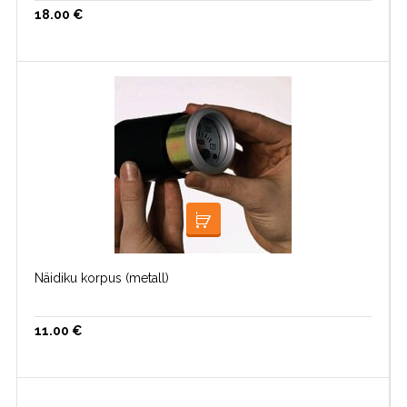
18.00
€
LOE EDASI
Näidiku korpus (metall)
11.00
€