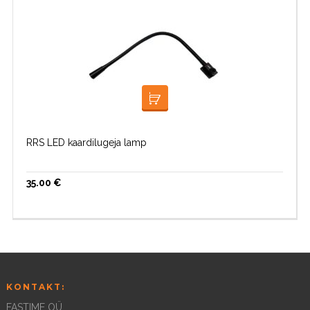
LOE EDASI
RRS LED kaardilugeja lamp
35.00
€
KONTAKT:
FASTIME OÜ