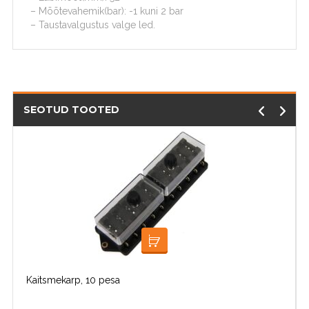
– Mõõtevahemik(bar): -1 kuni 2 bar
– Taustavalgustus valge led.
SEOTUD TOOTED
LISA KORVI
Kaitsmekarp, 10 pesa